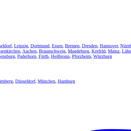
eldorf
,
Leipzig
,
Dortmund
,
Essen
,
Bremen
,
Dresden
,
Hannover
,
Nürn
senkirchen
,
Aachen
,
Braunschweig
,
Magdeburg
,
Krefeld
,
Mainz
,
Lüb
ensburg
,
Paderborn
,
Fürth
,
Heilbronn
,
Pforzheim
,
Würzburg
rnberg
,
Düsseldorf
,
München
,
Hamburg