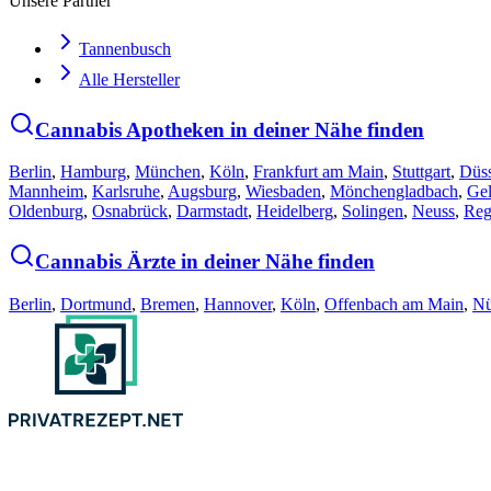
Unsere Partner
Tannenbusch
Alle Hersteller
Cannabis Apotheken in deiner Nähe finden
Berlin
,
Hamburg
,
München
,
Köln
,
Frankfurt am Main
,
Stuttgart
,
Düss
Mannheim
,
Karlsruhe
,
Augsburg
,
Wiesbaden
,
Mönchengladbach
,
Gel
Oldenburg
,
Osnabrück
,
Darmstadt
,
Heidelberg
,
Solingen
,
Neuss
,
Reg
Cannabis Ärzte in deiner Nähe finden
Berlin
,
Dortmund
,
Bremen
,
Hannover
,
Köln
,
Offenbach am Main
,
Nü