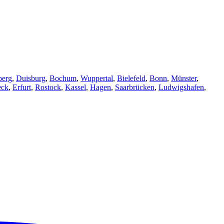
berg
,
Duisburg
,
Bochum
,
Wuppertal
,
Bielefeld
,
Bonn
,
Münster
,
eck
,
Erfurt
,
Rostock
,
Kassel
,
Hagen
,
Saarbrücken
,
Ludwigshafen
,