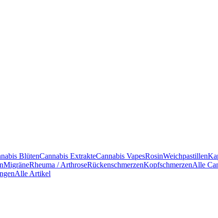
nabis Blüten
Cannabis Extrakte
Cannabis Vapes
Rosin
Weichpastillen
Ka
en
Migräne
Rheuma / Arthrose
Rückenschmerzen
Kopfschmerzen
Alle Ca
ngen
Alle Artikel