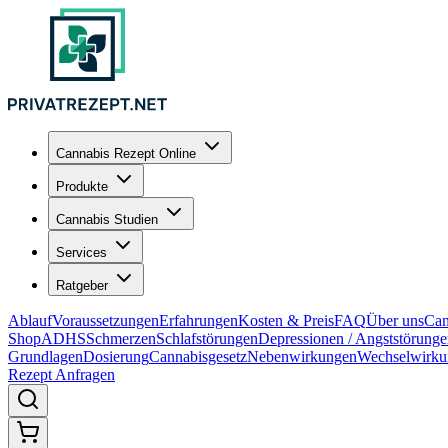
Cannabis Rezept Online
Produkte
Cannabis Studien
Services
Ratgeber
Ablauf
Voraussetzungen
Erfahrungen
Kosten & Preis
FAQ
Über uns
Can
Shop
ADHS
Schmerzen
Schlafstörungen
Depressionen / Angststörung
Grundlagen
Dosierung
Cannabisgesetz
Nebenwirkungen
Wechselwirku
Rezept Anfragen