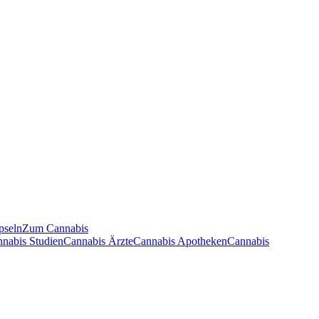
pseln
Zum Cannabis
nnabis Studien
Cannabis Ärzte
Cannabis Apotheken
Cannabis