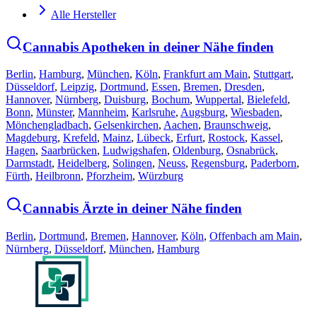
Alle Hersteller
Cannabis Apotheken in deiner Nähe finden
Berlin
,
Hamburg
,
München
,
Köln
,
Frankfurt am Main
,
Stuttgart
,
Düsseldorf
,
Leipzig
,
Dortmund
,
Essen
,
Bremen
,
Dresden
,
Hannover
,
Nürnberg
,
Duisburg
,
Bochum
,
Wuppertal
,
Bielefeld
,
Bonn
,
Münster
,
Mannheim
,
Karlsruhe
,
Augsburg
,
Wiesbaden
,
Mönchengladbach
,
Gelsenkirchen
,
Aachen
,
Braunschweig
,
Magdeburg
,
Krefeld
,
Mainz
,
Lübeck
,
Erfurt
,
Rostock
,
Kassel
,
Hagen
,
Saarbrücken
,
Ludwigshafen
,
Oldenburg
,
Osnabrück
,
Darmstadt
,
Heidelberg
,
Solingen
,
Neuss
,
Regensburg
,
Paderborn
,
Fürth
,
Heilbronn
,
Pforzheim
,
Würzburg
Cannabis Ärzte in deiner Nähe finden
Berlin
,
Dortmund
,
Bremen
,
Hannover
,
Köln
,
Offenbach am Main
,
Nürnberg
,
Düsseldorf
,
München
,
Hamburg