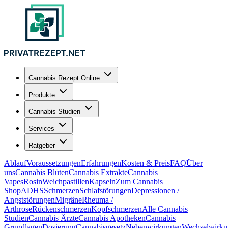
Cannabis Rezept Online
Produkte
Cannabis Studien
Services
Ratgeber
Ablauf
Voraussetzungen
Erfahrungen
Kosten & Preis
FAQ
Über
uns
Cannabis Blüten
Cannabis Extrakte
Cannabis
Vapes
Rosin
Weichpastillen
Kapseln
Zum Cannabis
Shop
ADHS
Schmerzen
Schlafstörungen
Depressionen /
Angststörungen
Migräne
Rheuma /
Arthrose
Rückenschmerzen
Kopfschmerzen
Alle Cannabis
Studien
Cannabis Ärzte
Cannabis Apotheken
Cannabis
Grundlagen
Dosierung
Cannabisgesetz
Nebenwirkungen
Wechselwirku