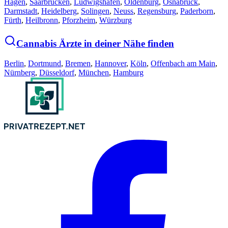
Hagen
,
Saarbrücken
,
Ludwigshafen
,
Oldenburg
,
Osnabrück
,
Darmstadt
,
Heidelberg
,
Solingen
,
Neuss
,
Regensburg
,
Paderborn
,
Fürth
,
Heilbronn
,
Pforzheim
,
Würzburg
Cannabis Ärzte in deiner Nähe finden
Berlin
,
Dortmund
,
Bremen
,
Hannover
,
Köln
,
Offenbach am Main
,
Nürnberg
,
Düsseldorf
,
München
,
Hamburg