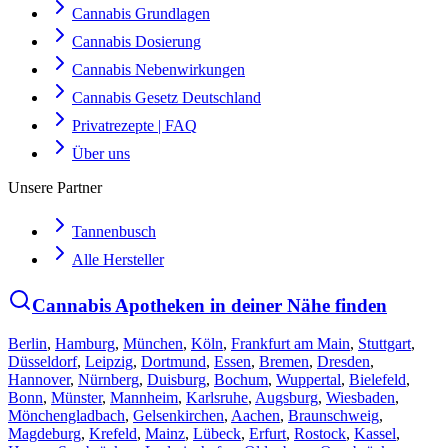
Cannabis Grundlagen
Cannabis Dosierung
Cannabis Nebenwirkungen
Cannabis Gesetz Deutschland
Privatrezepte | FAQ
Über uns
Unsere Partner
Tannenbusch
Alle Hersteller
Cannabis Apotheken in deiner Nähe finden
Berlin
,
Hamburg
,
München
,
Köln
,
Frankfurt am Main
,
Stuttgart
,
Düsseldorf
,
Leipzig
,
Dortmund
,
Essen
,
Bremen
,
Dresden
,
Hannover
,
Nürnberg
,
Duisburg
,
Bochum
,
Wuppertal
,
Bielefeld
,
Bonn
,
Münster
,
Mannheim
,
Karlsruhe
,
Augsburg
,
Wiesbaden
,
Mönchengladbach
,
Gelsenkirchen
,
Aachen
,
Braunschweig
,
Magdeburg
,
Krefeld
,
Mainz
,
Lübeck
,
Erfurt
,
Rostock
,
Kassel
,