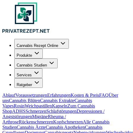
Cannabis Rezept Online
Produkte
Cannabis Studien
Services
Ratgeber
Ablauf
Voraussetzungen
Erfahrungen
Kosten & Preis
FAQ
Über
uns
Cannabis Blüten
Cannabis Extrakte
Cannabis
Vapes
Rosin
Weichpastillen
Kapseln
Zum Cannabis
Shop
ADHS
Schmerzen
Schlafstörungen
Depressionen /
Angststörungen
Migräne
Rheuma /
Arthrose
Rückenschmerzen
Kopfschmerzen
Alle Cannabis
Studien
Cannabis Ärzte
Cannabis Apotheken
Cannabis
Grundlagen
Dosierung
Cannabisgesetz
Nebenwirkungen
Wechselwirku