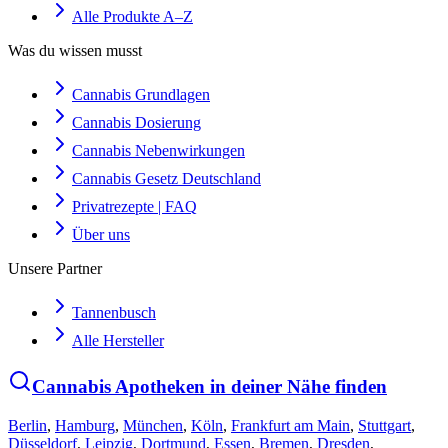
Alle Produkte A–Z
Was du wissen musst
Cannabis Grundlagen
Cannabis Dosierung
Cannabis Nebenwirkungen
Cannabis Gesetz Deutschland
Privatrezepte | FAQ
Über uns
Unsere Partner
Tannenbusch
Alle Hersteller
Cannabis Apotheken in deiner Nähe finden
Berlin
,
Hamburg
,
München
,
Köln
,
Frankfurt am Main
,
Stuttgart
,
Düsseldorf
,
Leipzig
,
Dortmund
,
Essen
,
Bremen
,
Dresden
,