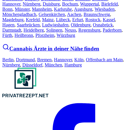
Hannover
,
Nürnberg
,
Duisburg
,
Bochum
,
Wuppertal
,
Bielefeld
,
Bonn
,
Münster
,
Mannheim
,
Karlsruhe
,
Augsburg
,
Wiesbaden
,
Mönchengladbach
,
Gelsenkirchen
,
Aachen
,
Braunschweig
,
Magdeburg
,
Krefeld
,
Mainz
,
Lübeck
,
Erfurt
,
Rostock
,
Kassel
,
Hagen
,
Saarbrücken
,
Ludwigshafen
,
Oldenburg
,
Osnabrück
,
Darmstadt
,
Heidelberg
,
Solingen
,
Neuss
,
Regensburg
,
Paderborn
,
Fürth
,
Heilbronn
,
Pforzheim
,
Würzburg
Cannabis Ärzte in deiner Nähe finden
Berlin
,
Dortmund
,
Bremen
,
Hannover
,
Köln
,
Offenbach am Main
,
Nürnberg
,
Düsseldorf
,
München
,
Hamburg