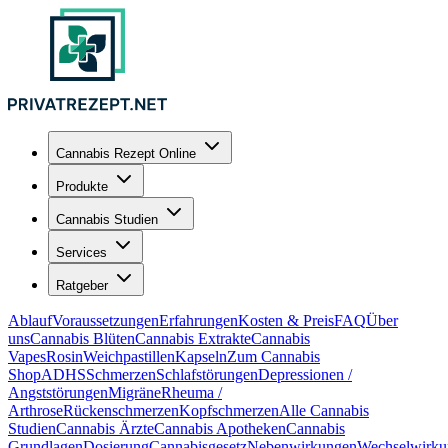
Cannabis Rezept Online
Produkte
Cannabis Studien
Services
Ratgeber
Ablauf
Voraussetzungen
Erfahrungen
Kosten & Preis
FAQ
Über
uns
Cannabis Blüten
Cannabis Extrakte
Cannabis
Vapes
Rosin
Weichpastillen
Kapseln
Zum Cannabis
Shop
ADHS
Schmerzen
Schlafstörungen
Depressionen /
Angststörungen
Migräne
Rheuma /
Arthrose
Rückenschmerzen
Kopfschmerzen
Alle Cannabis
Studien
Cannabis Ärzte
Cannabis Apotheken
Cannabis
Grundlagen
Dosierung
Cannabisgesetz
Nebenwirkungen
Wechselwirku