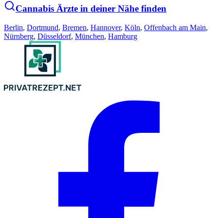
Cannabis Ärzte in deiner Nähe finden
Berlin
,
Dortmund
,
Bremen
,
Hannover
,
Köln
,
Offenbach am Main
,
Nürnberg
,
Düsseldorf
,
München
,
Hamburg