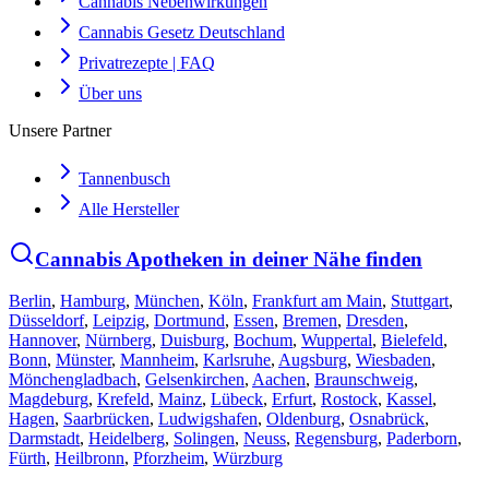
Cannabis Nebenwirkungen
Cannabis Gesetz Deutschland
Privatrezepte | FAQ
Über uns
Unsere Partner
Tannenbusch
Alle Hersteller
Cannabis Apotheken in deiner Nähe finden
Berlin
,
Hamburg
,
München
,
Köln
,
Frankfurt am Main
,
Stuttgart
,
Düsseldorf
,
Leipzig
,
Dortmund
,
Essen
,
Bremen
,
Dresden
,
Hannover
,
Nürnberg
,
Duisburg
,
Bochum
,
Wuppertal
,
Bielefeld
,
Bonn
,
Münster
,
Mannheim
,
Karlsruhe
,
Augsburg
,
Wiesbaden
,
Mönchengladbach
,
Gelsenkirchen
,
Aachen
,
Braunschweig
,
Magdeburg
,
Krefeld
,
Mainz
,
Lübeck
,
Erfurt
,
Rostock
,
Kassel
,
Hagen
,
Saarbrücken
,
Ludwigshafen
,
Oldenburg
,
Osnabrück
,
Darmstadt
,
Heidelberg
,
Solingen
,
Neuss
,
Regensburg
,
Paderborn
,
Fürth
,
Heilbronn
,
Pforzheim
,
Würzburg