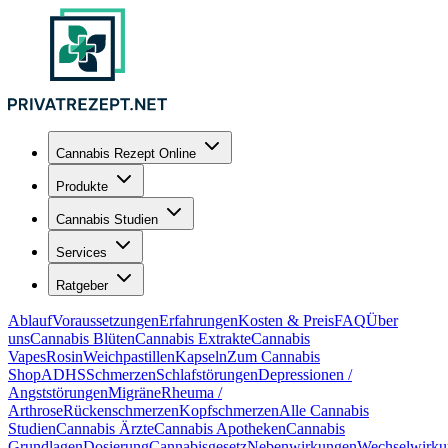
Cannabis Rezept Online
Produkte
Cannabis Studien
Services
Ratgeber
Ablauf
Voraussetzungen
Erfahrungen
Kosten & Preis
FAQ
Über
uns
Cannabis Blüten
Cannabis Extrakte
Cannabis
Vapes
Rosin
Weichpastillen
Kapseln
Zum Cannabis
Shop
ADHS
Schmerzen
Schlafstörungen
Depressionen /
Angststörungen
Migräne
Rheuma /
Arthrose
Rückenschmerzen
Kopfschmerzen
Alle Cannabis
Studien
Cannabis Ärzte
Cannabis Apotheken
Cannabis
Grundlagen
Dosierung
Cannabisgesetz
Nebenwirkungen
Wechselwirku