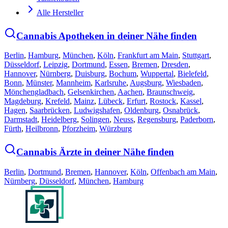
Alle Hersteller
Cannabis Apotheken in deiner Nähe finden
Berlin
,
Hamburg
,
München
,
Köln
,
Frankfurt am Main
,
Stuttgart
,
Düsseldorf
,
Leipzig
,
Dortmund
,
Essen
,
Bremen
,
Dresden
,
Hannover
,
Nürnberg
,
Duisburg
,
Bochum
,
Wuppertal
,
Bielefeld
,
Bonn
,
Münster
,
Mannheim
,
Karlsruhe
,
Augsburg
,
Wiesbaden
,
Mönchengladbach
,
Gelsenkirchen
,
Aachen
,
Braunschweig
,
Magdeburg
,
Krefeld
,
Mainz
,
Lübeck
,
Erfurt
,
Rostock
,
Kassel
,
Hagen
,
Saarbrücken
,
Ludwigshafen
,
Oldenburg
,
Osnabrück
,
Darmstadt
,
Heidelberg
,
Solingen
,
Neuss
,
Regensburg
,
Paderborn
,
Fürth
,
Heilbronn
,
Pforzheim
,
Würzburg
Cannabis Ärzte in deiner Nähe finden
Berlin
,
Dortmund
,
Bremen
,
Hannover
,
Köln
,
Offenbach am Main
,
Nürnberg
,
Düsseldorf
,
München
,
Hamburg