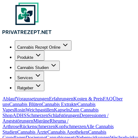
Cannabis Rezept Online
Produkte
Cannabis Studien
Services
Ratgeber
Ablauf
Voraussetzungen
Erfahrungen
Kosten & Preis
FAQ
Über
uns
Cannabis Blüten
Cannabis Extrakte
Cannabis
Vapes
Rosin
Weichpastillen
Kapseln
Zum Cannabis
Shop
ADHS
Schmerzen
Schlafstörungen
Depressionen /
Angststörungen
Migräne
Rheuma /
Arthrose
Rückenschmerzen
Kopfschmerzen
Alle Cannabis
Studien
Cannabis Ärzte
Cannabis Apotheken
Cannabis
Grundlagen
Dosierung
Cannabisgesetz
Nebenwirkungen
Wechselwirku