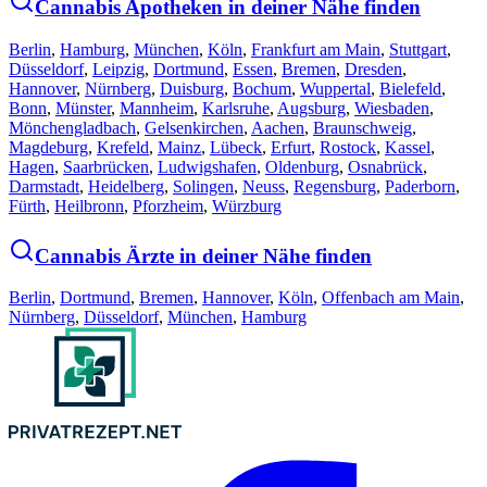
Cannabis Apotheken in deiner Nähe finden
Berlin
,
Hamburg
,
München
,
Köln
,
Frankfurt am Main
,
Stuttgart
,
Düsseldorf
,
Leipzig
,
Dortmund
,
Essen
,
Bremen
,
Dresden
,
Hannover
,
Nürnberg
,
Duisburg
,
Bochum
,
Wuppertal
,
Bielefeld
,
Bonn
,
Münster
,
Mannheim
,
Karlsruhe
,
Augsburg
,
Wiesbaden
,
Mönchengladbach
,
Gelsenkirchen
,
Aachen
,
Braunschweig
,
Magdeburg
,
Krefeld
,
Mainz
,
Lübeck
,
Erfurt
,
Rostock
,
Kassel
,
Hagen
,
Saarbrücken
,
Ludwigshafen
,
Oldenburg
,
Osnabrück
,
Darmstadt
,
Heidelberg
,
Solingen
,
Neuss
,
Regensburg
,
Paderborn
,
Fürth
,
Heilbronn
,
Pforzheim
,
Würzburg
Cannabis Ärzte in deiner Nähe finden
Berlin
,
Dortmund
,
Bremen
,
Hannover
,
Köln
,
Offenbach am Main
,
Nürnberg
,
Düsseldorf
,
München
,
Hamburg