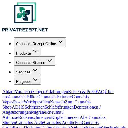
Cannabis Rezept Online
Produkte
Cannabis Studien
Services
Ratgeber
Ablauf
Voraussetzungen
Erfahrungen
Kosten & Preis
FAQ
Über
uns
Cannabis Blüten
Cannabis Extrakte
Cannabis
Vapes
Rosin
Weichpastillen
Kapseln
Zum Cannabis
Shop
ADHS
Schmerzen
Schlafstörungen
Depressionen /
Angststörungen
Migräne
Rheuma /
Arthrose
Rückenschmerzen
Kopfschmerzen
Alle Cannabis
Studien
Cannabis Ärzte
Cannabis Apotheken
Cannabis
Grundlagen
Dosierung
Cannabisgesetz
Nebenwirkungen
Wechselwirku