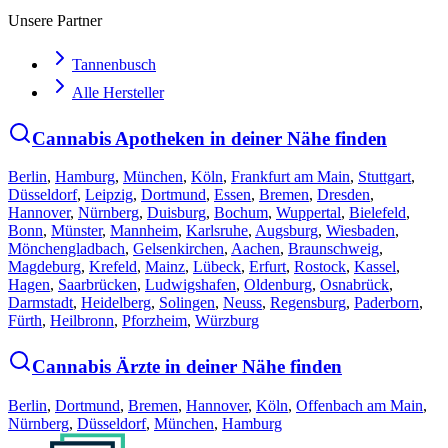
Unsere Partner
Tannenbusch
Alle Hersteller
Cannabis Apotheken in deiner Nähe finden
Berlin
,
Hamburg
,
München
,
Köln
,
Frankfurt am Main
,
Stuttgart
,
Düsseldorf
,
Leipzig
,
Dortmund
,
Essen
,
Bremen
,
Dresden
,
Hannover
,
Nürnberg
,
Duisburg
,
Bochum
,
Wuppertal
,
Bielefeld
,
Bonn
,
Münster
,
Mannheim
,
Karlsruhe
,
Augsburg
,
Wiesbaden
,
Mönchengladbach
,
Gelsenkirchen
,
Aachen
,
Braunschweig
,
Magdeburg
,
Krefeld
,
Mainz
,
Lübeck
,
Erfurt
,
Rostock
,
Kassel
,
Hagen
,
Saarbrücken
,
Ludwigshafen
,
Oldenburg
,
Osnabrück
,
Darmstadt
,
Heidelberg
,
Solingen
,
Neuss
,
Regensburg
,
Paderborn
,
Fürth
,
Heilbronn
,
Pforzheim
,
Würzburg
Cannabis Ärzte in deiner Nähe finden
Berlin
,
Dortmund
,
Bremen
,
Hannover
,
Köln
,
Offenbach am Main
,
Nürnberg
,
Düsseldorf
,
München
,
Hamburg