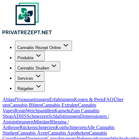
Cannabis Rezept Online
Produkte
Cannabis Studien
Services
Ratgeber
Ablauf
Voraussetzungen
Erfahrungen
Kosten & Preis
FAQ
Über
uns
Cannabis Blüten
Cannabis Extrakte
Cannabis
Vapes
Rosin
Weichpastillen
Kapseln
Zum Cannabis
Shop
ADHS
Schmerzen
Schlafstörungen
Depressionen /
Angststörungen
Migräne
Rheuma /
Arthrose
Rückenschmerzen
Kopfschmerzen
Alle Cannabis
Studien
Cannabis Ärzte
Cannabis Apotheken
Cannabis
Grundlagen
Dosierung
Cannabisgesetz
Nebenwirkungen
Wechselwirku