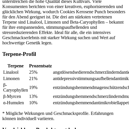
unterstreichen die hohe Qualität dieses Kultivars. Viele
Konsumenten berichten von einer kreativen, euphorisierenden und
glücklichen Wirkung, wodurch Cookies Kerosene Punch besonders
für den Abend geeignet ist. Die drei am stärksten vertretenen
Terpene sind Linalool, Limonen und Beta-Caryophyllen – bekannt
für ihre entspannenden, stimmungsaufhellenden und
stressreduzierenden Effekte. Ideal für alle, die ein intensives
Geschmackserlebnis mit starker Wirkung suchen und Wert auf
hochwertige Genetik legen.
Terpene-Profil
Terpene
Prozentsatz
Linalool
25
%
angstlösend
sedierend
schmerzlindernd
anti
Limonen
21
%
antidepressiv
stimmungsaufhellend
antimik
β-
19
%
entzündungshemmend
magenschützend
sc
Caryophyllen
β-Myrcen
13
%
entzündungshemmend
schmerzlindernd
mu
ɑ-Humulen
10
%
entzündungshemmend
antimikrobiell
appe
* Mögliche Wirkungen und Geschmacksprofile. Erfahrungen
können individuell variieren.