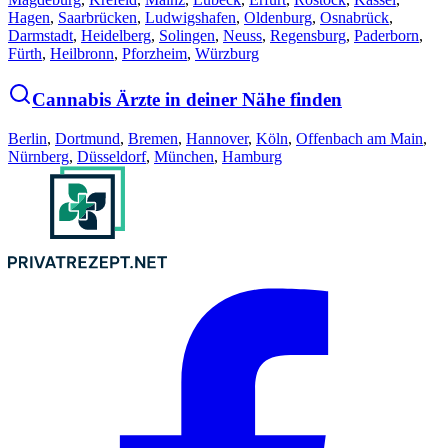
Hagen
,
Saarbrücken
,
Ludwigshafen
,
Oldenburg
,
Osnabrück
,
Darmstadt
,
Heidelberg
,
Solingen
,
Neuss
,
Regensburg
,
Paderborn
,
Fürth
,
Heilbronn
,
Pforzheim
,
Würzburg
Cannabis Ärzte in deiner Nähe finden
Berlin
,
Dortmund
,
Bremen
,
Hannover
,
Köln
,
Offenbach am Main
,
Nürnberg
,
Düsseldorf
,
München
,
Hamburg