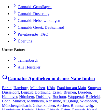
Cannabis Grundlagen
Cannabis Dosierung
Cannabis Nebenwirkungen
Cannabis Gesetz Deutschland
Privatrezepte | FAQ
Über uns
Unsere Partner
Tannenbusch
Alle Hersteller
Cannabis Apotheken in deiner Nähe finden
Berlin
,
Hamburg
,
München
,
Köln
,
Frankfurt am Main
,
Stuttgart
,
Düsseldorf
,
Leipzig
,
Dortmund
,
Essen
,
Bremen
,
Dresden
,
Hannover
,
Nürnberg
,
Duisburg
,
Bochum
,
Wuppertal
,
Bielefeld
,
Bonn
,
Münster
,
Mannheim
,
Karlsruhe
,
Augsburg
,
Wiesbaden
,
Mönchengladbach
,
Gelsenkirchen
,
Aachen
,
Braunschweig
,
Magdeburg
,
Krefeld
,
Mainz
,
Lübeck
,
Erfurt
,
Rostock
,
Kassel
,