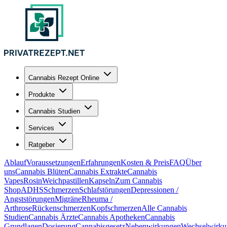
Cannabis Rezept Online
Produkte
Cannabis Studien
Services
Ratgeber
Ablauf
Voraussetzungen
Erfahrungen
Kosten & Preis
FAQ
Über
uns
Cannabis Blüten
Cannabis Extrakte
Cannabis
Vapes
Rosin
Weichpastillen
Kapseln
Zum Cannabis
Shop
ADHS
Schmerzen
Schlafstörungen
Depressionen /
Angststörungen
Migräne
Rheuma /
Arthrose
Rückenschmerzen
Kopfschmerzen
Alle Cannabis
Studien
Cannabis Ärzte
Cannabis Apotheken
Cannabis
Grundlagen
Dosierung
Cannabisgesetz
Nebenwirkungen
Wechselwirku