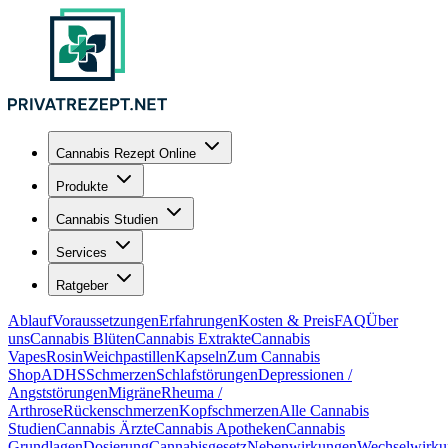
Cannabis Rezept Online
Produkte
Cannabis Studien
Services
Ratgeber
Ablauf
Voraussetzungen
Erfahrungen
Kosten & Preis
FAQ
Über
uns
Cannabis Blüten
Cannabis Extrakte
Cannabis
Vapes
Rosin
Weichpastillen
Kapseln
Zum Cannabis
Shop
ADHS
Schmerzen
Schlafstörungen
Depressionen /
Angststörungen
Migräne
Rheuma /
Arthrose
Rückenschmerzen
Kopfschmerzen
Alle Cannabis
Studien
Cannabis Ärzte
Cannabis Apotheken
Cannabis
Grundlagen
Dosierung
Cannabisgesetz
Nebenwirkungen
Wechselwirku