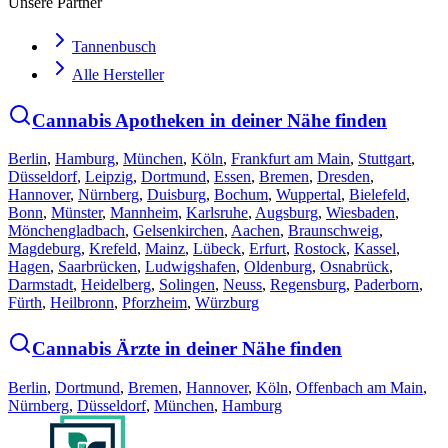
Unsere Partner
Tannenbusch
Alle Hersteller
Cannabis Apotheken in deiner Nähe finden
Berlin
,
Hamburg
,
München
,
Köln
,
Frankfurt am Main
,
Stuttgart
,
Düsseldorf
,
Leipzig
,
Dortmund
,
Essen
,
Bremen
,
Dresden
,
Hannover
,
Nürnberg
,
Duisburg
,
Bochum
,
Wuppertal
,
Bielefeld
,
Bonn
,
Münster
,
Mannheim
,
Karlsruhe
,
Augsburg
,
Wiesbaden
,
Mönchengladbach
,
Gelsenkirchen
,
Aachen
,
Braunschweig
,
Magdeburg
,
Krefeld
,
Mainz
,
Lübeck
,
Erfurt
,
Rostock
,
Kassel
,
Hagen
,
Saarbrücken
,
Ludwigshafen
,
Oldenburg
,
Osnabrück
,
Darmstadt
,
Heidelberg
,
Solingen
,
Neuss
,
Regensburg
,
Paderborn
,
Fürth
,
Heilbronn
,
Pforzheim
,
Würzburg
Cannabis Ärzte in deiner Nähe finden
Berlin
,
Dortmund
,
Bremen
,
Hannover
,
Köln
,
Offenbach am Main
,
Nürnberg
,
Düsseldorf
,
München
,
Hamburg