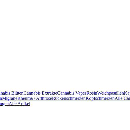
nabis Blüten
Cannabis Extrakte
Cannabis Vapes
Rosin
Weichpastillen
Ka
en
Migräne
Rheuma / Arthrose
Rückenschmerzen
Kopfschmerzen
Alle Ca
ngen
Alle Artikel