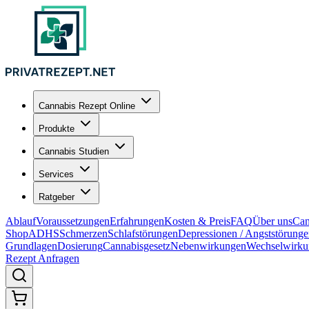
Cannabis Rezept Online
Produkte
Cannabis Studien
Services
Ratgeber
Ablauf
Voraussetzungen
Erfahrungen
Kosten & Preis
FAQ
Über uns
Can
Shop
ADHS
Schmerzen
Schlafstörungen
Depressionen / Angststörung
Grundlagen
Dosierung
Cannabisgesetz
Nebenwirkungen
Wechselwirku
Rezept Anfragen