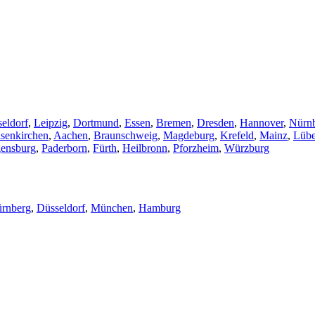
eldorf
,
Leipzig
,
Dortmund
,
Essen
,
Bremen
,
Dresden
,
Hannover
,
Nürn
senkirchen
,
Aachen
,
Braunschweig
,
Magdeburg
,
Krefeld
,
Mainz
,
Lüb
ensburg
,
Paderborn
,
Fürth
,
Heilbronn
,
Pforzheim
,
Würzburg
rnberg
,
Düsseldorf
,
München
,
Hamburg