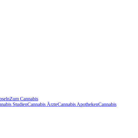
pseln
Zum Cannabis
nnabis Studien
Cannabis Ärzte
Cannabis Apotheken
Cannabis