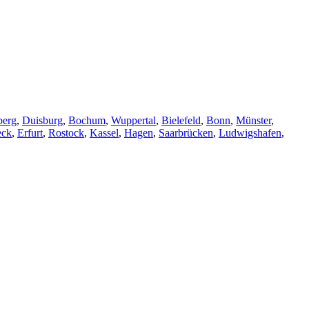
berg
,
Duisburg
,
Bochum
,
Wuppertal
,
Bielefeld
,
Bonn
,
Münster
,
eck
,
Erfurt
,
Rostock
,
Kassel
,
Hagen
,
Saarbrücken
,
Ludwigshafen
,