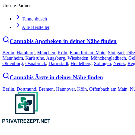
Unsere Partner
Tannenbusch
Alle Hersteller
Cannabis Apotheken in deiner Nähe finden
Berlin
,
Hamburg
,
München
,
Köln
,
Frankfurt am Main
,
Stuttgart
,
Düss
Mannheim
,
Karlsruhe
,
Augsburg
,
Wiesbaden
,
Mönchengladbach
,
Gel
Oldenburg
,
Osnabrück
,
Darmstadt
,
Heidelberg
,
Solingen
,
Neuss
,
Reg
Cannabis Ärzte in deiner Nähe finden
Berlin
,
Dortmund
,
Bremen
,
Hannover
,
Köln
,
Offenbach am Main
,
Nü