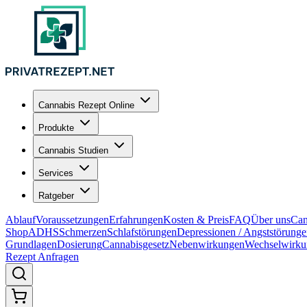
Cannabis Rezept Online
Produkte
Cannabis Studien
Services
Ratgeber
Ablauf
Voraussetzungen
Erfahrungen
Kosten & Preis
FAQ
Über uns
Can
Shop
ADHS
Schmerzen
Schlafstörungen
Depressionen / Angststörung
Grundlagen
Dosierung
Cannabisgesetz
Nebenwirkungen
Wechselwirku
Rezept Anfragen