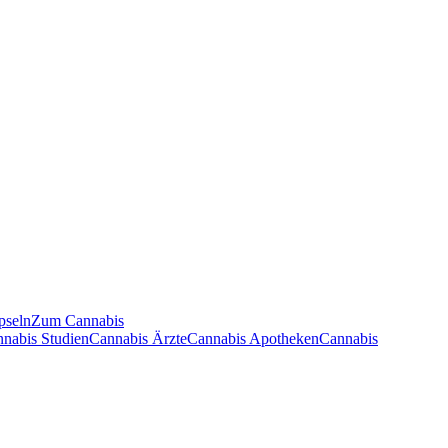
pseln
Zum Cannabis
nnabis Studien
Cannabis Ärzte
Cannabis Apotheken
Cannabis