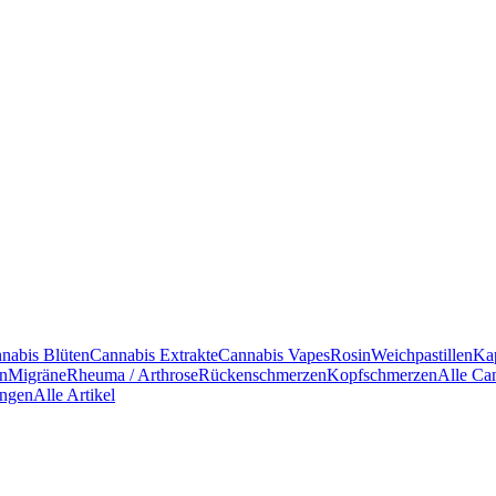
nabis Blüten
Cannabis Extrakte
Cannabis Vapes
Rosin
Weichpastillen
Ka
en
Migräne
Rheuma / Arthrose
Rückenschmerzen
Kopfschmerzen
Alle Ca
ngen
Alle Artikel