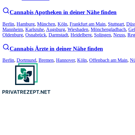
Cannabis Apotheken in deiner Nähe finden
Berlin
,
Hamburg
,
München
,
Köln
,
Frankfurt am Main
,
Stuttgart
,
Düss
Mannheim
,
Karlsruhe
,
Augsburg
,
Wiesbaden
,
Mönchengladbach
,
Gel
Oldenburg
,
Osnabrück
,
Darmstadt
,
Heidelberg
,
Solingen
,
Neuss
,
Reg
Cannabis Ärzte in deiner Nähe finden
Berlin
,
Dortmund
,
Bremen
,
Hannover
,
Köln
,
Offenbach am Main
,
Nü