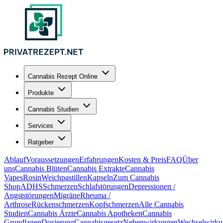
Cannabis Rezept Online
Produkte
Cannabis Studien
Services
Ratgeber
Ablauf
Voraussetzungen
Erfahrungen
Kosten & Preis
FAQ
Über
uns
Cannabis Blüten
Cannabis Extrakte
Cannabis
Vapes
Rosin
Weichpastillen
Kapseln
Zum Cannabis
Shop
ADHS
Schmerzen
Schlafstörungen
Depressionen /
Angststörungen
Migräne
Rheuma /
Arthrose
Rückenschmerzen
Kopfschmerzen
Alle Cannabis
Studien
Cannabis Ärzte
Cannabis Apotheken
Cannabis
Grundlagen
Dosierung
Cannabisgesetz
Nebenwirkungen
Wechselwirku