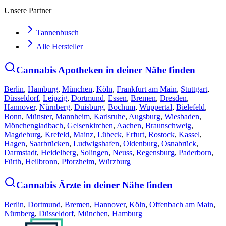
Unsere Partner
Tannenbusch
Alle Hersteller
Cannabis Apotheken in deiner Nähe finden
Berlin
,
Hamburg
,
München
,
Köln
,
Frankfurt am Main
,
Stuttgart
,
Düsseldorf
,
Leipzig
,
Dortmund
,
Essen
,
Bremen
,
Dresden
,
Hannover
,
Nürnberg
,
Duisburg
,
Bochum
,
Wuppertal
,
Bielefeld
,
Bonn
,
Münster
,
Mannheim
,
Karlsruhe
,
Augsburg
,
Wiesbaden
,
Mönchengladbach
,
Gelsenkirchen
,
Aachen
,
Braunschweig
,
Magdeburg
,
Krefeld
,
Mainz
,
Lübeck
,
Erfurt
,
Rostock
,
Kassel
,
Hagen
,
Saarbrücken
,
Ludwigshafen
,
Oldenburg
,
Osnabrück
,
Darmstadt
,
Heidelberg
,
Solingen
,
Neuss
,
Regensburg
,
Paderborn
,
Fürth
,
Heilbronn
,
Pforzheim
,
Würzburg
Cannabis Ärzte in deiner Nähe finden
Berlin
,
Dortmund
,
Bremen
,
Hannover
,
Köln
,
Offenbach am Main
,
Nürnberg
,
Düsseldorf
,
München
,
Hamburg