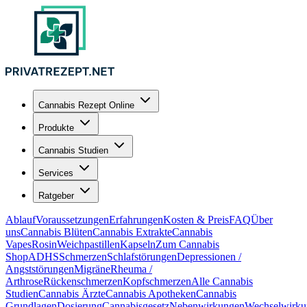
Cannabis Rezept Online
Produkte
Cannabis Studien
Services
Ratgeber
Ablauf
Voraussetzungen
Erfahrungen
Kosten & Preis
FAQ
Über
uns
Cannabis Blüten
Cannabis Extrakte
Cannabis
Vapes
Rosin
Weichpastillen
Kapseln
Zum Cannabis
Shop
ADHS
Schmerzen
Schlafstörungen
Depressionen /
Angststörungen
Migräne
Rheuma /
Arthrose
Rückenschmerzen
Kopfschmerzen
Alle Cannabis
Studien
Cannabis Ärzte
Cannabis Apotheken
Cannabis
Grundlagen
Dosierung
Cannabisgesetz
Nebenwirkungen
Wechselwirku