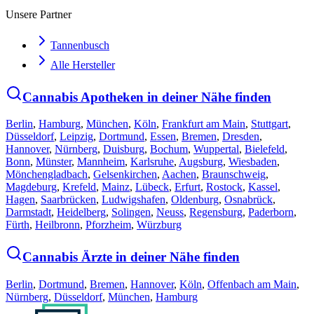
Unsere Partner
Tannenbusch
Alle Hersteller
Cannabis Apotheken in deiner Nähe finden
Berlin
,
Hamburg
,
München
,
Köln
,
Frankfurt am Main
,
Stuttgart
,
Düsseldorf
,
Leipzig
,
Dortmund
,
Essen
,
Bremen
,
Dresden
,
Hannover
,
Nürnberg
,
Duisburg
,
Bochum
,
Wuppertal
,
Bielefeld
,
Bonn
,
Münster
,
Mannheim
,
Karlsruhe
,
Augsburg
,
Wiesbaden
,
Mönchengladbach
,
Gelsenkirchen
,
Aachen
,
Braunschweig
,
Magdeburg
,
Krefeld
,
Mainz
,
Lübeck
,
Erfurt
,
Rostock
,
Kassel
,
Hagen
,
Saarbrücken
,
Ludwigshafen
,
Oldenburg
,
Osnabrück
,
Darmstadt
,
Heidelberg
,
Solingen
,
Neuss
,
Regensburg
,
Paderborn
,
Fürth
,
Heilbronn
,
Pforzheim
,
Würzburg
Cannabis Ärzte in deiner Nähe finden
Berlin
,
Dortmund
,
Bremen
,
Hannover
,
Köln
,
Offenbach am Main
,
Nürnberg
,
Düsseldorf
,
München
,
Hamburg