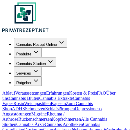
Cannabis Rezept Online
Produkte
Cannabis Studien
Services
Ratgeber
Ablauf
Voraussetzungen
Erfahrungen
Kosten & Preis
FAQ
Über
uns
Cannabis Blüten
Cannabis Extrakte
Cannabis
Vapes
Rosin
Weichpastillen
Kapseln
Zum Cannabis
Shop
ADHS
Schmerzen
Schlafstörungen
Depressionen /
Angststörungen
Migräne
Rheuma /
Arthrose
Rückenschmerzen
Kopfschmerzen
Alle Cannabis
Studien
Cannabis Ärzte
Cannabis Apotheken
Cannabis
Grundlagen
Dosierung
Cannabisgesetz
Nebenwirkungen
Wechselwirku