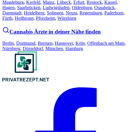
Magdeburg
,
Krefeld
,
Mainz
,
Lübeck
,
Erfurt
,
Rostock
,
Kassel
,
Hagen
,
Saarbrücken
,
Ludwigshafen
,
Oldenburg
,
Osnabrück
,
Darmstadt
,
Heidelberg
,
Solingen
,
Neuss
,
Regensburg
,
Paderborn
,
Fürth
,
Heilbronn
,
Pforzheim
,
Würzburg
Cannabis Ärzte in deiner Nähe finden
Berlin
,
Dortmund
,
Bremen
,
Hannover
,
Köln
,
Offenbach am Main
,
Nürnberg
,
Düsseldorf
,
München
,
Hamburg