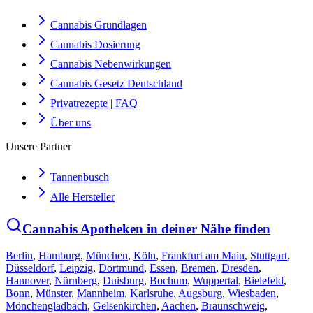
Cannabis Grundlagen
Cannabis Dosierung
Cannabis Nebenwirkungen
Cannabis Gesetz Deutschland
Privatrezepte | FAQ
Über uns
Unsere Partner
Tannenbusch
Alle Hersteller
Cannabis Apotheken in deiner Nähe finden
Berlin
,
Hamburg
,
München
,
Köln
,
Frankfurt am Main
,
Stuttgart
,
Düsseldorf
,
Leipzig
,
Dortmund
,
Essen
,
Bremen
,
Dresden
,
Hannover
,
Nürnberg
,
Duisburg
,
Bochum
,
Wuppertal
,
Bielefeld
,
Bonn
,
Münster
,
Mannheim
,
Karlsruhe
,
Augsburg
,
Wiesbaden
,
Mönchengladbach
,
Gelsenkirchen
,
Aachen
,
Braunschweig
,