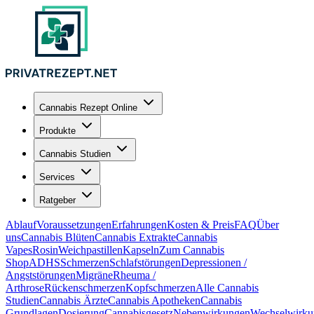
Cannabis Rezept Online
Produkte
Cannabis Studien
Services
Ratgeber
Ablauf
Voraussetzungen
Erfahrungen
Kosten & Preis
FAQ
Über
uns
Cannabis Blüten
Cannabis Extrakte
Cannabis
Vapes
Rosin
Weichpastillen
Kapseln
Zum Cannabis
Shop
ADHS
Schmerzen
Schlafstörungen
Depressionen /
Angststörungen
Migräne
Rheuma /
Arthrose
Rückenschmerzen
Kopfschmerzen
Alle Cannabis
Studien
Cannabis Ärzte
Cannabis Apotheken
Cannabis
Grundlagen
Dosierung
Cannabisgesetz
Nebenwirkungen
Wechselwirku