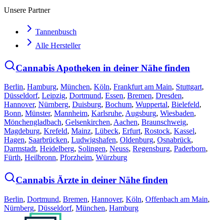
Unsere Partner
Tannenbusch
Alle Hersteller
Cannabis Apotheken in deiner Nähe finden
Berlin
,
Hamburg
,
München
,
Köln
,
Frankfurt am Main
,
Stuttgart
,
Düsseldorf
,
Leipzig
,
Dortmund
,
Essen
,
Bremen
,
Dresden
,
Hannover
,
Nürnberg
,
Duisburg
,
Bochum
,
Wuppertal
,
Bielefeld
,
Bonn
,
Münster
,
Mannheim
,
Karlsruhe
,
Augsburg
,
Wiesbaden
,
Mönchengladbach
,
Gelsenkirchen
,
Aachen
,
Braunschweig
,
Magdeburg
,
Krefeld
,
Mainz
,
Lübeck
,
Erfurt
,
Rostock
,
Kassel
,
Hagen
,
Saarbrücken
,
Ludwigshafen
,
Oldenburg
,
Osnabrück
,
Darmstadt
,
Heidelberg
,
Solingen
,
Neuss
,
Regensburg
,
Paderborn
,
Fürth
,
Heilbronn
,
Pforzheim
,
Würzburg
Cannabis Ärzte in deiner Nähe finden
Berlin
,
Dortmund
,
Bremen
,
Hannover
,
Köln
,
Offenbach am Main
,
Nürnberg
,
Düsseldorf
,
München
,
Hamburg