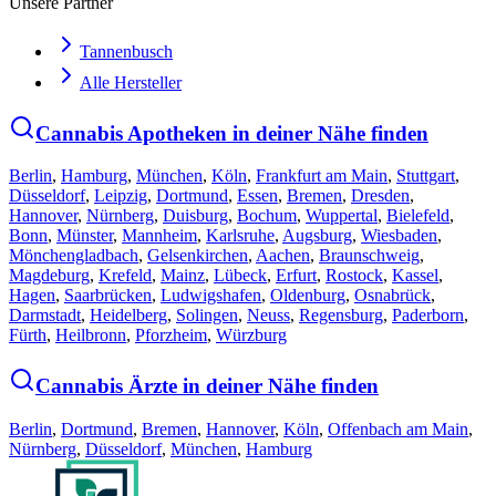
Unsere Partner
Tannenbusch
Alle Hersteller
Cannabis Apotheken in deiner Nähe finden
Berlin
,
Hamburg
,
München
,
Köln
,
Frankfurt am Main
,
Stuttgart
,
Düsseldorf
,
Leipzig
,
Dortmund
,
Essen
,
Bremen
,
Dresden
,
Hannover
,
Nürnberg
,
Duisburg
,
Bochum
,
Wuppertal
,
Bielefeld
,
Bonn
,
Münster
,
Mannheim
,
Karlsruhe
,
Augsburg
,
Wiesbaden
,
Mönchengladbach
,
Gelsenkirchen
,
Aachen
,
Braunschweig
,
Magdeburg
,
Krefeld
,
Mainz
,
Lübeck
,
Erfurt
,
Rostock
,
Kassel
,
Hagen
,
Saarbrücken
,
Ludwigshafen
,
Oldenburg
,
Osnabrück
,
Darmstadt
,
Heidelberg
,
Solingen
,
Neuss
,
Regensburg
,
Paderborn
,
Fürth
,
Heilbronn
,
Pforzheim
,
Würzburg
Cannabis Ärzte in deiner Nähe finden
Berlin
,
Dortmund
,
Bremen
,
Hannover
,
Köln
,
Offenbach am Main
,
Nürnberg
,
Düsseldorf
,
München
,
Hamburg