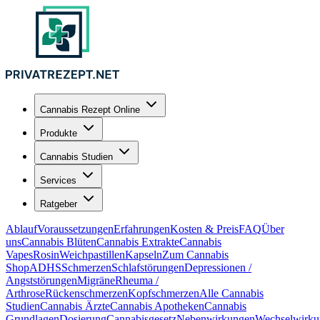
Cannabis Rezept Online
Produkte
Cannabis Studien
Services
Ratgeber
Ablauf
Voraussetzungen
Erfahrungen
Kosten & Preis
FAQ
Über
uns
Cannabis Blüten
Cannabis Extrakte
Cannabis
Vapes
Rosin
Weichpastillen
Kapseln
Zum Cannabis
Shop
ADHS
Schmerzen
Schlafstörungen
Depressionen /
Angststörungen
Migräne
Rheuma /
Arthrose
Rückenschmerzen
Kopfschmerzen
Alle Cannabis
Studien
Cannabis Ärzte
Cannabis Apotheken
Cannabis
Grundlagen
Dosierung
Cannabisgesetz
Nebenwirkungen
Wechselwirku