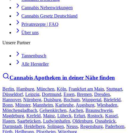
Cannabis Nebenwirkungen
Cannabis Gesetz Deutschland
Privatrezepte | FAQ
Über uns
Unsere Partner
Tannenbusch
Alle Hersteller
Cannabis Apotheken in deiner Nähe finden
Berlin
,
Hamburg
,
München
,
Köln
,
Frankfurt am Main
,
Stuttgart
,
Düsseldorf
,
Leipzig
,
Dortmund
,
Essen
,
Bremen
,
Dresden
,
Hannover
,
Nürnberg
,
Duisburg
,
Bochum
,
Wuppertal
,
Bielefeld
,
Bonn
,
Münster
,
Mannheim
,
Karlsruhe
,
Augsburg
,
Wiesbaden
,
Mönchengladbach
,
Gelsenkirchen
,
Aachen
,
Braunschweig
,
Magdeburg
,
Krefeld
,
Mainz
,
Lübeck
,
Erfurt
,
Rostock
,
Kassel
,
Hagen
,
Saarbrücken
,
Ludwigshafen
,
Oldenburg
,
Osnabrück
,
Darmstadt
,
Heidelberg
,
Solingen
,
Neuss
,
Regensburg
,
Paderborn
,
Fürth
,
Heilbronn
,
Pforzheim
,
Würzburg