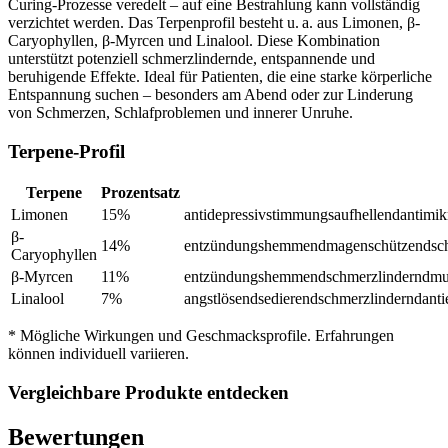
Curing-Prozesse veredelt – auf eine Bestrahlung kann vollständig
verzichtet werden. Das Terpenprofil besteht u. a. aus Limonen, β-
Caryophyllen, β-Myrcen und Linalool. Diese Kombination
unterstützt potenziell schmerzlindernde, entspannende und
beruhigende Effekte. Ideal für Patienten, die eine starke körperliche
Entspannung suchen – besonders am Abend oder zur Linderung
von Schmerzen, Schlafproblemen und innerer Unruhe.
Terpene-Profil
Terpene
Prozentsatz
Limonen
15
%
antidepressiv
stimmungsaufhellend
antimik
β-
14
%
entzündungshemmend
magenschützend
sc
Caryophyllen
β-Myrcen
11
%
entzündungshemmend
schmerzlindernd
mu
Linalool
7
%
angstlösend
sedierend
schmerzlindernd
anti
* Mögliche Wirkungen und Geschmacksprofile. Erfahrungen
können individuell variieren.
Vergleichbare Produkte entdecken
Bewertungen