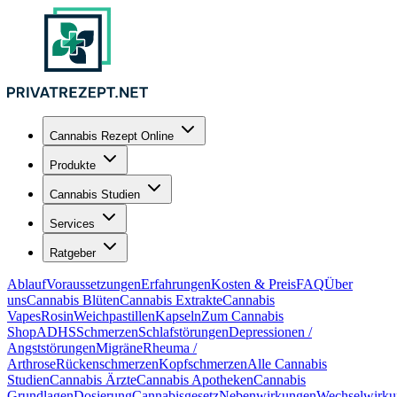
Cannabis Rezept Online
Produkte
Cannabis Studien
Services
Ratgeber
Ablauf
Voraussetzungen
Erfahrungen
Kosten & Preis
FAQ
Über
uns
Cannabis Blüten
Cannabis Extrakte
Cannabis
Vapes
Rosin
Weichpastillen
Kapseln
Zum Cannabis
Shop
ADHS
Schmerzen
Schlafstörungen
Depressionen /
Angststörungen
Migräne
Rheuma /
Arthrose
Rückenschmerzen
Kopfschmerzen
Alle Cannabis
Studien
Cannabis Ärzte
Cannabis Apotheken
Cannabis
Grundlagen
Dosierung
Cannabisgesetz
Nebenwirkungen
Wechselwirku