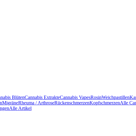
nabis Blüten
Cannabis Extrakte
Cannabis Vapes
Rosin
Weichpastillen
Ka
en
Migräne
Rheuma / Arthrose
Rückenschmerzen
Kopfschmerzen
Alle Ca
ngen
Alle Artikel