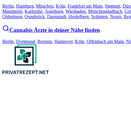
Berlin
,
Hamburg
,
München
,
Köln
,
Frankfurt am Main
,
Stuttgart
,
Düss
Mannheim
,
Karlsruhe
,
Augsburg
,
Wiesbaden
,
Mönchengladbach
,
Gel
Oldenburg
,
Osnabrück
,
Darmstadt
,
Heidelberg
,
Solingen
,
Neuss
,
Reg
Cannabis Ärzte in deiner Nähe finden
Berlin
,
Dortmund
,
Bremen
,
Hannover
,
Köln
,
Offenbach am Main
,
Nü