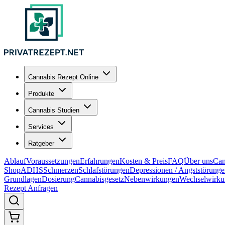
Cannabis Rezept Online
Produkte
Cannabis Studien
Services
Ratgeber
Ablauf
Voraussetzungen
Erfahrungen
Kosten & Preis
FAQ
Über uns
Can
Shop
ADHS
Schmerzen
Schlafstörungen
Depressionen / Angststörung
Grundlagen
Dosierung
Cannabisgesetz
Nebenwirkungen
Wechselwirku
Rezept Anfragen