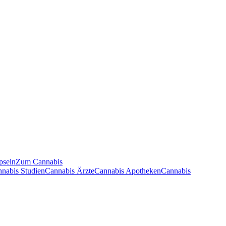
pseln
Zum Cannabis
nnabis Studien
Cannabis Ärzte
Cannabis Apotheken
Cannabis