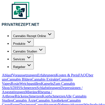
Cannabis Rezept Online
Produkte
Cannabis Studien
Services
Ratgeber
Ablauf
Voraussetzungen
Erfahrungen
Kosten & Preis
FAQ
Über
uns
Cannabis Blüten
Cannabis Extrakte
Cannabis
Vapes
Rosin
Weichpastillen
Kapseln
Zum Cannabis
Shop
ADHS
Schmerzen
Schlafstörungen
Depressionen /
Angststörungen
Migräne
Rheuma /
Arthrose
Rückenschmerzen
Kopfschmerzen
Alle Cannabis
Studien
Cannabis Ärzte
Cannabis Apotheken
Cannabis
Grundlagen
Dosierung
Cannabisgesetz
Nebenwirkungen
Wechselwirku