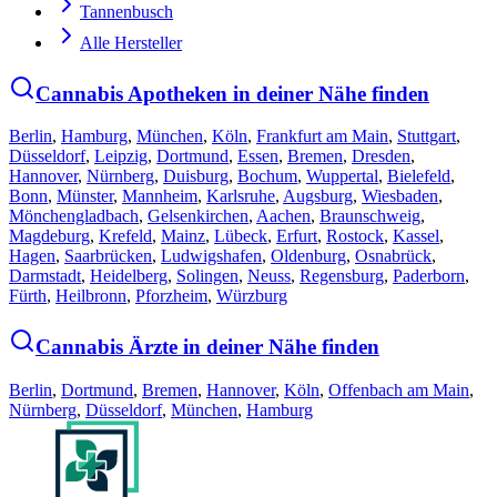
Tannenbusch
Alle Hersteller
Cannabis Apotheken in deiner Nähe finden
Berlin
,
Hamburg
,
München
,
Köln
,
Frankfurt am Main
,
Stuttgart
,
Düsseldorf
,
Leipzig
,
Dortmund
,
Essen
,
Bremen
,
Dresden
,
Hannover
,
Nürnberg
,
Duisburg
,
Bochum
,
Wuppertal
,
Bielefeld
,
Bonn
,
Münster
,
Mannheim
,
Karlsruhe
,
Augsburg
,
Wiesbaden
,
Mönchengladbach
,
Gelsenkirchen
,
Aachen
,
Braunschweig
,
Magdeburg
,
Krefeld
,
Mainz
,
Lübeck
,
Erfurt
,
Rostock
,
Kassel
,
Hagen
,
Saarbrücken
,
Ludwigshafen
,
Oldenburg
,
Osnabrück
,
Darmstadt
,
Heidelberg
,
Solingen
,
Neuss
,
Regensburg
,
Paderborn
,
Fürth
,
Heilbronn
,
Pforzheim
,
Würzburg
Cannabis Ärzte in deiner Nähe finden
Berlin
,
Dortmund
,
Bremen
,
Hannover
,
Köln
,
Offenbach am Main
,
Nürnberg
,
Düsseldorf
,
München
,
Hamburg