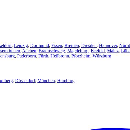
eldorf
,
Leipzig
,
Dortmund
,
Essen
,
Bremen
,
Dresden
,
Hannover
,
Nürn
senkirchen
,
Aachen
,
Braunschweig
,
Magdeburg
,
Krefeld
,
Mainz
,
Lüb
ensburg
,
Paderborn
,
Fürth
,
Heilbronn
,
Pforzheim
,
Würzburg
rnberg
,
Düsseldorf
,
München
,
Hamburg