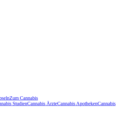
pseln
Zum Cannabis
nnabis Studien
Cannabis Ärzte
Cannabis Apotheken
Cannabis