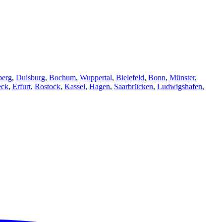
berg
,
Duisburg
,
Bochum
,
Wuppertal
,
Bielefeld
,
Bonn
,
Münster
,
eck
,
Erfurt
,
Rostock
,
Kassel
,
Hagen
,
Saarbrücken
,
Ludwigshafen
,