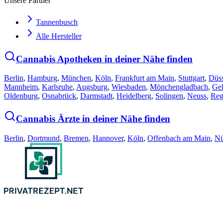
Unsere Partner
Tannenbusch
Alle Hersteller
Cannabis Apotheken in deiner Nähe finden
Berlin
,
Hamburg
,
München
,
Köln
,
Frankfurt am Main
,
Stuttgart
,
Düss
Mannheim
,
Karlsruhe
,
Augsburg
,
Wiesbaden
,
Mönchengladbach
,
Gel
Oldenburg
,
Osnabrück
,
Darmstadt
,
Heidelberg
,
Solingen
,
Neuss
,
Reg
Cannabis Ärzte in deiner Nähe finden
Berlin
,
Dortmund
,
Bremen
,
Hannover
,
Köln
,
Offenbach am Main
,
Nü