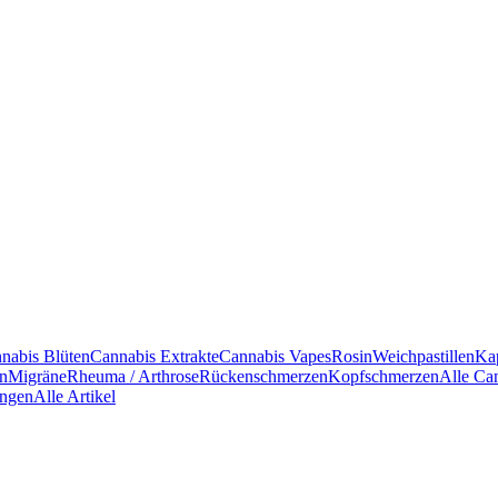
nabis Blüten
Cannabis Extrakte
Cannabis Vapes
Rosin
Weichpastillen
Ka
en
Migräne
Rheuma / Arthrose
Rückenschmerzen
Kopfschmerzen
Alle Ca
ngen
Alle Artikel