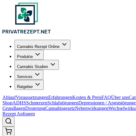
Cannabis Rezept Online
Produkte
Cannabis Studien
Services
Ratgeber
Ablauf
Voraussetzungen
Erfahrungen
Kosten & Preis
FAQ
Über uns
Can
Shop
ADHS
Schmerzen
Schlafstörungen
Depressionen / Angststörung
Grundlagen
Dosierung
Cannabisgesetz
Nebenwirkungen
Wechselwirku
Rezept Anfragen