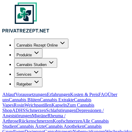
Cannabis Rezept Online
Produkte
Cannabis Studien
Services
Ratgeber
Ablauf
Voraussetzungen
Erfahrungen
Kosten & Preis
FAQ
Über
uns
Cannabis Blüten
Cannabis Extrakte
Cannabis
Vapes
Rosin
Weichpastillen
Kapseln
Zum Cannabis
Shop
ADHS
Schmerzen
Schlafstörungen
Depressionen /
Angststörungen
Migräne
Rheuma /
Arthrose
Rückenschmerzen
Kopfschmerzen
Alle Cannabis
Studien
Cannabis Ärzte
Cannabis Apotheken
Cannabis
Grundlagen
Dosierung
Cannabisgesetz
Nebenwirkungen
Wechselwirku