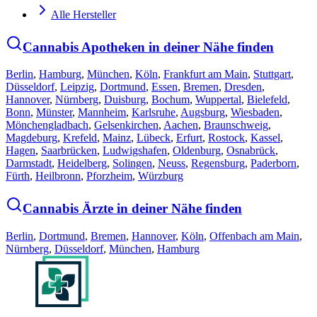
Alle Hersteller
Cannabis Apotheken in deiner Nähe finden
Berlin
,
Hamburg
,
München
,
Köln
,
Frankfurt am Main
,
Stuttgart
,
Düsseldorf
,
Leipzig
,
Dortmund
,
Essen
,
Bremen
,
Dresden
,
Hannover
,
Nürnberg
,
Duisburg
,
Bochum
,
Wuppertal
,
Bielefeld
,
Bonn
,
Münster
,
Mannheim
,
Karlsruhe
,
Augsburg
,
Wiesbaden
,
Mönchengladbach
,
Gelsenkirchen
,
Aachen
,
Braunschweig
,
Magdeburg
,
Krefeld
,
Mainz
,
Lübeck
,
Erfurt
,
Rostock
,
Kassel
,
Hagen
,
Saarbrücken
,
Ludwigshafen
,
Oldenburg
,
Osnabrück
,
Darmstadt
,
Heidelberg
,
Solingen
,
Neuss
,
Regensburg
,
Paderborn
,
Fürth
,
Heilbronn
,
Pforzheim
,
Würzburg
Cannabis Ärzte in deiner Nähe finden
Berlin
,
Dortmund
,
Bremen
,
Hannover
,
Köln
,
Offenbach am Main
,
Nürnberg
,
Düsseldorf
,
München
,
Hamburg