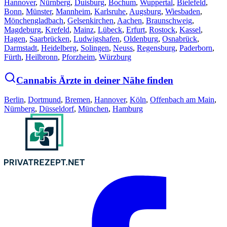
Hannover
,
Nürnberg
,
Duisburg
,
Bochum
,
Wuppertal
,
Bielefeld
,
Bonn
,
Münster
,
Mannheim
,
Karlsruhe
,
Augsburg
,
Wiesbaden
,
Mönchengladbach
,
Gelsenkirchen
,
Aachen
,
Braunschweig
,
Magdeburg
,
Krefeld
,
Mainz
,
Lübeck
,
Erfurt
,
Rostock
,
Kassel
,
Hagen
,
Saarbrücken
,
Ludwigshafen
,
Oldenburg
,
Osnabrück
,
Darmstadt
,
Heidelberg
,
Solingen
,
Neuss
,
Regensburg
,
Paderborn
,
Fürth
,
Heilbronn
,
Pforzheim
,
Würzburg
Cannabis Ärzte in deiner Nähe finden
Berlin
,
Dortmund
,
Bremen
,
Hannover
,
Köln
,
Offenbach am Main
,
Nürnberg
,
Düsseldorf
,
München
,
Hamburg