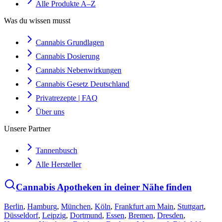
Alle Produkte A–Z
Was du wissen musst
Cannabis Grundlagen
Cannabis Dosierung
Cannabis Nebenwirkungen
Cannabis Gesetz Deutschland
Privatrezepte | FAQ
Über uns
Unsere Partner
Tannenbusch
Alle Hersteller
Cannabis Apotheken in deiner Nähe finden
Berlin
,
Hamburg
,
München
,
Köln
,
Frankfurt am Main
,
Stuttgart
,
Düsseldorf
,
Leipzig
,
Dortmund
,
Essen
,
Bremen
,
Dresden
,