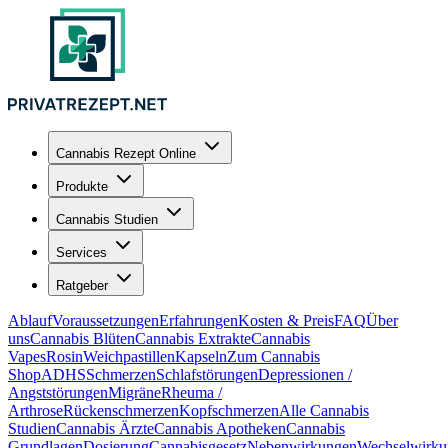
Cannabis Rezept Online
Produkte
Cannabis Studien
Services
Ratgeber
Ablauf
Voraussetzungen
Erfahrungen
Kosten & Preis
FAQ
Über
uns
Cannabis Blüten
Cannabis Extrakte
Cannabis
Vapes
Rosin
Weichpastillen
Kapseln
Zum Cannabis
Shop
ADHS
Schmerzen
Schlafstörungen
Depressionen /
Angststörungen
Migräne
Rheuma /
Arthrose
Rückenschmerzen
Kopfschmerzen
Alle Cannabis
Studien
Cannabis Ärzte
Cannabis Apotheken
Cannabis
Grundlagen
Dosierung
Cannabisgesetz
Nebenwirkungen
Wechselwirku