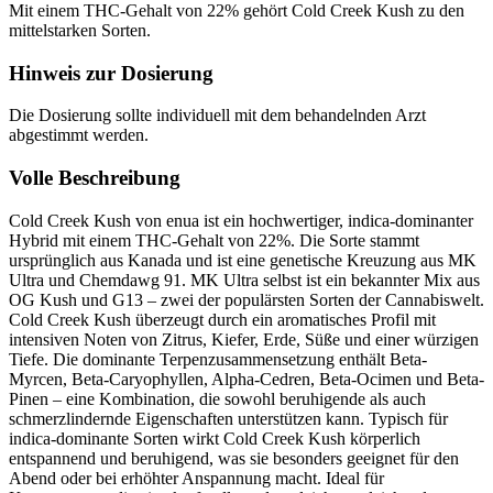
Mit einem THC-Gehalt von 22% gehört Cold Creek Kush zu den
mittelstarken Sorten.
Hinweis zur Dosierung
Die Dosierung sollte individuell mit dem behandelnden Arzt
abgestimmt werden.
Volle Beschreibung
Cold Creek Kush von enua ist ein hochwertiger, indica-dominanter
Hybrid mit einem THC-Gehalt von 22%. Die Sorte stammt
ursprünglich aus Kanada und ist eine genetische Kreuzung aus MK
Ultra und Chemdawg 91. MK Ultra selbst ist ein bekannter Mix aus
OG Kush und G13 – zwei der populärsten Sorten der Cannabiswelt.
Cold Creek Kush überzeugt durch ein aromatisches Profil mit
intensiven Noten von Zitrus, Kiefer, Erde, Süße und einer würzigen
Tiefe. Die dominante Terpenzusammensetzung enthält Beta-
Myrcen, Beta-Caryophyllen, Alpha-Cedren, Beta-Ocimen und Beta-
Pinen – eine Kombination, die sowohl beruhigende als auch
schmerzlindernde Eigenschaften unterstützen kann. Typisch für
indica-dominante Sorten wirkt Cold Creek Kush körperlich
entspannend und beruhigend, was sie besonders geeignet für den
Abend oder bei erhöhter Anspannung macht. Ideal für