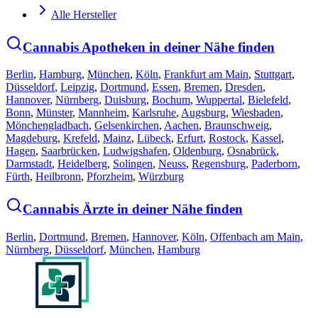
Alle Hersteller
Cannabis Apotheken in deiner Nähe finden
Berlin
,
Hamburg
,
München
,
Köln
,
Frankfurt am Main
,
Stuttgart
,
Düsseldorf
,
Leipzig
,
Dortmund
,
Essen
,
Bremen
,
Dresden
,
Hannover
,
Nürnberg
,
Duisburg
,
Bochum
,
Wuppertal
,
Bielefeld
,
Bonn
,
Münster
,
Mannheim
,
Karlsruhe
,
Augsburg
,
Wiesbaden
,
Mönchengladbach
,
Gelsenkirchen
,
Aachen
,
Braunschweig
,
Magdeburg
,
Krefeld
,
Mainz
,
Lübeck
,
Erfurt
,
Rostock
,
Kassel
,
Hagen
,
Saarbrücken
,
Ludwigshafen
,
Oldenburg
,
Osnabrück
,
Darmstadt
,
Heidelberg
,
Solingen
,
Neuss
,
Regensburg
,
Paderborn
,
Fürth
,
Heilbronn
,
Pforzheim
,
Würzburg
Cannabis Ärzte in deiner Nähe finden
Berlin
,
Dortmund
,
Bremen
,
Hannover
,
Köln
,
Offenbach am Main
,
Nürnberg
,
Düsseldorf
,
München
,
Hamburg