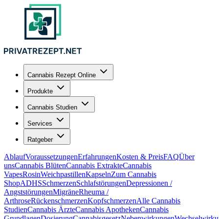
Cannabis Rezept Online
Produkte
Cannabis Studien
Services
Ratgeber
Ablauf
Voraussetzungen
Erfahrungen
Kosten & Preis
FAQ
Über
uns
Cannabis Blüten
Cannabis Extrakte
Cannabis
Vapes
Rosin
Weichpastillen
Kapseln
Zum Cannabis
Shop
ADHS
Schmerzen
Schlafstörungen
Depressionen /
Angststörungen
Migräne
Rheuma /
Arthrose
Rückenschmerzen
Kopfschmerzen
Alle Cannabis
Studien
Cannabis Ärzte
Cannabis Apotheken
Cannabis
Grundlagen
Dosierung
Cannabisgesetz
Nebenwirkungen
Wechselwirku