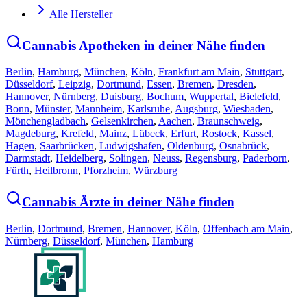
Alle Hersteller
Cannabis Apotheken in deiner Nähe finden
Berlin
,
Hamburg
,
München
,
Köln
,
Frankfurt am Main
,
Stuttgart
,
Düsseldorf
,
Leipzig
,
Dortmund
,
Essen
,
Bremen
,
Dresden
,
Hannover
,
Nürnberg
,
Duisburg
,
Bochum
,
Wuppertal
,
Bielefeld
,
Bonn
,
Münster
,
Mannheim
,
Karlsruhe
,
Augsburg
,
Wiesbaden
,
Mönchengladbach
,
Gelsenkirchen
,
Aachen
,
Braunschweig
,
Magdeburg
,
Krefeld
,
Mainz
,
Lübeck
,
Erfurt
,
Rostock
,
Kassel
,
Hagen
,
Saarbrücken
,
Ludwigshafen
,
Oldenburg
,
Osnabrück
,
Darmstadt
,
Heidelberg
,
Solingen
,
Neuss
,
Regensburg
,
Paderborn
,
Fürth
,
Heilbronn
,
Pforzheim
,
Würzburg
Cannabis Ärzte in deiner Nähe finden
Berlin
,
Dortmund
,
Bremen
,
Hannover
,
Köln
,
Offenbach am Main
,
Nürnberg
,
Düsseldorf
,
München
,
Hamburg