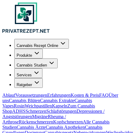
Cannabis Rezept Online
Produkte
Cannabis Studien
Services
Ratgeber
Ablauf
Voraussetzungen
Erfahrungen
Kosten & Preis
FAQ
Über
uns
Cannabis Blüten
Cannabis Extrakte
Cannabis
Vapes
Rosin
Weichpastillen
Kapseln
Zum Cannabis
Shop
ADHS
Schmerzen
Schlafstörungen
Depressionen /
Angststörungen
Migräne
Rheuma /
Arthrose
Rückenschmerzen
Kopfschmerzen
Alle Cannabis
Studien
Cannabis Ärzte
Cannabis Apotheken
Cannabis
Grundlagen
Dosierung
Cannabisgesetz
Nebenwirkungen
Wechselwirku