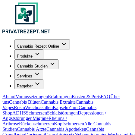
Cannabis Rezept Online
Produkte
Cannabis Studien
Services
Ratgeber
Ablauf
Voraussetzungen
Erfahrungen
Kosten & Preis
FAQ
Über
uns
Cannabis Blüten
Cannabis Extrakte
Cannabis
Vapes
Rosin
Weichpastillen
Kapseln
Zum Cannabis
Shop
ADHS
Schmerzen
Schlafstörungen
Depressionen /
Angststörungen
Migräne
Rheuma /
Arthrose
Rückenschmerzen
Kopfschmerzen
Alle Cannabis
Studien
Cannabis Ärzte
Cannabis Apotheken
Cannabis
Grundlagen
Dosierung
Cannabisgesetz
Nebenwirkungen
Wechselwirku