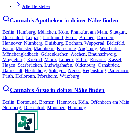
Alle Hersteller
Cannabis Apotheken in deiner Nähe finden
Berlin
,
Hamburg
,
München
,
Köln
,
Frankfurt am Main
,
Stuttgart
,
Düsseldorf
,
Leipzig
,
Dortmund
,
Essen
,
Bremen
,
Dresden
,
Hannover
,
Nürnberg
,
Duisburg
,
Bochum
,
Wuppertal
,
Bielefeld
,
Bonn
,
Münster
,
Mannheim
,
Karlsruhe
,
Augsburg
,
Wiesbaden
,
Mönchengladbach
,
Gelsenkirchen
,
Aachen
,
Braunschweig
,
Magdeburg
,
Krefeld
,
Mainz
,
Lübeck
,
Erfurt
,
Rostock
,
Kassel
,
Hagen
,
Saarbrücken
,
Ludwigshafen
,
Oldenburg
,
Osnabrück
,
Darmstadt
,
Heidelberg
,
Solingen
,
Neuss
,
Regensburg
,
Paderborn
,
Fürth
,
Heilbronn
,
Pforzheim
,
Würzburg
Cannabis Ärzte in deiner Nähe finden
Berlin
,
Dortmund
,
Bremen
,
Hannover
,
Köln
,
Offenbach am Main
,
Nürnberg
,
Düsseldorf
,
München
,
Hamburg