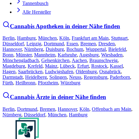
Tannenbusch
Alle Hersteller
Cannabis Apotheken in deiner Nähe finden
Berlin
,
Hamburg
,
München
,
Köln
,
Frankfurt am Main
,
Stuttgart
,
Düsseldorf
,
Leipzig
,
Dortmund
,
Essen
,
Bremen
,
Dresden
,
Hannover
,
Nürnberg
,
Duisburg
,
Bochum
,
Wuppertal
,
Bielefeld
,
Bonn
,
Münster
,
Mannheim
,
Karlsruhe
,
Augsburg
,
Wiesbaden
,
Mönchengladbach
,
Gelsenkirchen
,
Aachen
,
Braunschweig
,
Magdeburg
,
Krefeld
,
Mainz
,
Lübeck
,
Erfurt
,
Rostock
,
Kassel
,
Hagen
,
Saarbrücken
,
Ludwigshafen
,
Oldenburg
,
Osnabrück
,
Darmstadt
,
Heidelberg
,
Solingen
,
Neuss
,
Regensburg
,
Paderborn
,
Fürth
,
Heilbronn
,
Pforzheim
,
Würzburg
Cannabis Ärzte in deiner Nähe finden
Berlin
,
Dortmund
,
Bremen
,
Hannover
,
Köln
,
Offenbach am Main
,
Nürnberg
,
Düsseldorf
,
München
,
Hamburg