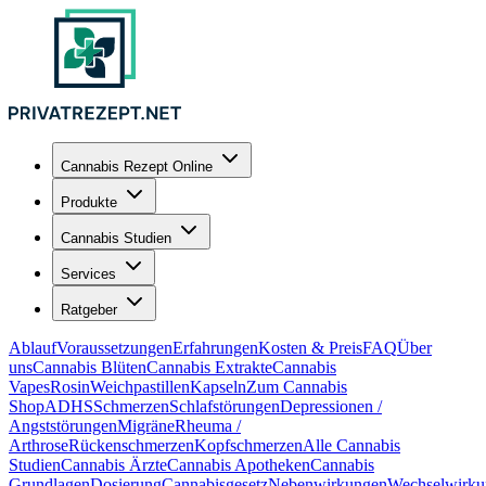
Cannabis Rezept Online
Produkte
Cannabis Studien
Services
Ratgeber
Ablauf
Voraussetzungen
Erfahrungen
Kosten & Preis
FAQ
Über
uns
Cannabis Blüten
Cannabis Extrakte
Cannabis
Vapes
Rosin
Weichpastillen
Kapseln
Zum Cannabis
Shop
ADHS
Schmerzen
Schlafstörungen
Depressionen /
Angststörungen
Migräne
Rheuma /
Arthrose
Rückenschmerzen
Kopfschmerzen
Alle Cannabis
Studien
Cannabis Ärzte
Cannabis Apotheken
Cannabis
Grundlagen
Dosierung
Cannabisgesetz
Nebenwirkungen
Wechselwirku