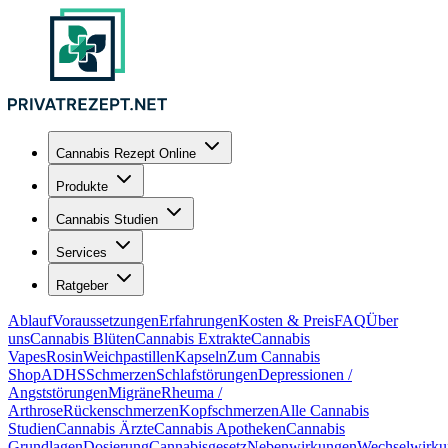
Cannabis Rezept Online
Produkte
Cannabis Studien
Services
Ratgeber
Ablauf
Voraussetzungen
Erfahrungen
Kosten & Preis
FAQ
Über
uns
Cannabis Blüten
Cannabis Extrakte
Cannabis
Vapes
Rosin
Weichpastillen
Kapseln
Zum Cannabis
Shop
ADHS
Schmerzen
Schlafstörungen
Depressionen /
Angststörungen
Migräne
Rheuma /
Arthrose
Rückenschmerzen
Kopfschmerzen
Alle Cannabis
Studien
Cannabis Ärzte
Cannabis Apotheken
Cannabis
Grundlagen
Dosierung
Cannabisgesetz
Nebenwirkungen
Wechselwirku