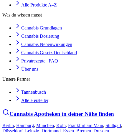
Alle Produkte A–Z
Was du wissen musst
Cannabis Grundlagen
Cannabis Dosierung
Cannabis Nebenwirkungen
Cannabis Gesetz Deutschland
Privatrezepte | FAQ
Über uns
Unsere Partner
Tannenbusch
Alle Hersteller
Cannabis Apotheken in deiner Nähe finden
Berlin
,
Hamburg
,
München
,
Köln
,
Frankfurt am Main
,
Stuttgart
,
Düsseldorf
,
Leipzig
,
Dortmund
,
Essen
,
Bremen
,
Dresden
,