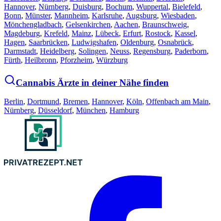
Hannover
,
Nürnberg
,
Duisburg
,
Bochum
,
Wuppertal
,
Bielefeld
,
Bonn
,
Münster
,
Mannheim
,
Karlsruhe
,
Augsburg
,
Wiesbaden
,
Mönchengladbach
,
Gelsenkirchen
,
Aachen
,
Braunschweig
,
Magdeburg
,
Krefeld
,
Mainz
,
Lübeck
,
Erfurt
,
Rostock
,
Kassel
,
Hagen
,
Saarbrücken
,
Ludwigshafen
,
Oldenburg
,
Osnabrück
,
Darmstadt
,
Heidelberg
,
Solingen
,
Neuss
,
Regensburg
,
Paderborn
,
Fürth
,
Heilbronn
,
Pforzheim
,
Würzburg
Cannabis Ärzte in deiner Nähe finden
Berlin
,
Dortmund
,
Bremen
,
Hannover
,
Köln
,
Offenbach am Main
,
Nürnberg
,
Düsseldorf
,
München
,
Hamburg