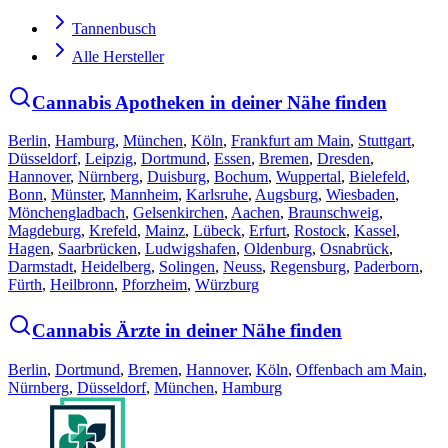
Tannenbusch
Alle Hersteller
Cannabis Apotheken in deiner Nähe finden
Berlin
,
Hamburg
,
München
,
Köln
,
Frankfurt am Main
,
Stuttgart
,
Düsseldorf
,
Leipzig
,
Dortmund
,
Essen
,
Bremen
,
Dresden
,
Hannover
,
Nürnberg
,
Duisburg
,
Bochum
,
Wuppertal
,
Bielefeld
,
Bonn
,
Münster
,
Mannheim
,
Karlsruhe
,
Augsburg
,
Wiesbaden
,
Mönchengladbach
,
Gelsenkirchen
,
Aachen
,
Braunschweig
,
Magdeburg
,
Krefeld
,
Mainz
,
Lübeck
,
Erfurt
,
Rostock
,
Kassel
,
Hagen
,
Saarbrücken
,
Ludwigshafen
,
Oldenburg
,
Osnabrück
,
Darmstadt
,
Heidelberg
,
Solingen
,
Neuss
,
Regensburg
,
Paderborn
,
Fürth
,
Heilbronn
,
Pforzheim
,
Würzburg
Cannabis Ärzte in deiner Nähe finden
Berlin
,
Dortmund
,
Bremen
,
Hannover
,
Köln
,
Offenbach am Main
,
Nürnberg
,
Düsseldorf
,
München
,
Hamburg