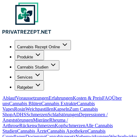
Cannabis Rezept Online
Produkte
Cannabis Studien
Services
Ratgeber
Ablauf
Voraussetzungen
Erfahrungen
Kosten & Preis
FAQ
Über
uns
Cannabis Blüten
Cannabis Extrakte
Cannabis
Vapes
Rosin
Weichpastillen
Kapseln
Zum Cannabis
Shop
ADHS
Schmerzen
Schlafstörungen
Depressionen /
Angststörungen
Migräne
Rheuma /
Arthrose
Rückenschmerzen
Kopfschmerzen
Alle Cannabis
Studien
Cannabis Ärzte
Cannabis Apotheken
Cannabis
Grundlagen
Dosierung
Cannabisgesetz
Nebenwirkungen
Wechselwirku