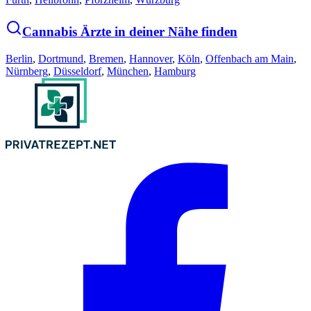
Cannabis Ärzte in deiner Nähe finden
Berlin
,
Dortmund
,
Bremen
,
Hannover
,
Köln
,
Offenbach am Main
,
Nürnberg
,
Düsseldorf
,
München
,
Hamburg