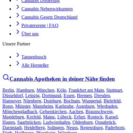
Cannabis Dosierung
Cannabis Nebenwirkungen
Cannabis Gesetz Deutschland
Privatrezepte | FAQ
Über uns
Unsere Partner
Tannenbusch
Alle Hersteller
Cannabis Apotheken in deiner Nähe finden
Berlin
,
Hamburg
,
München
,
Köln
,
Frankfurt am Main
,
Stuttgart
,
Düsseldorf
,
Leipzig
,
Dortmund
,
Essen
,
Bremen
,
Dresden
,
Hannover
,
Nürnberg
,
Duisburg
,
Bochum
,
Wuppertal
,
Bielefeld
,
Bonn
,
Münster
,
Mannheim
,
Karlsruhe
,
Augsburg
,
Wiesbaden
,
Mönchengladbach
,
Gelsenkirchen
,
Aachen
,
Braunschweig
,
Magdeburg
,
Krefeld
,
Mainz
,
Lübeck
,
Erfurt
,
Rostock
,
Kassel
,
Hagen
,
Saarbrücken
,
Ludwigshafen
,
Oldenburg
,
Osnabrück
,
Darmstadt
,
Heidelberg
,
Solingen
,
Neuss
,
Regensburg
,
Paderborn
,
Fürth
,
Heilbronn
,
Pforzheim
,
Würzburg