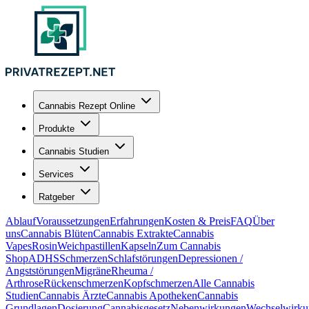
Cannabis Rezept Online
Produkte
Cannabis Studien
Services
Ratgeber
Ablauf
Voraussetzungen
Erfahrungen
Kosten & Preis
FAQ
Über
uns
Cannabis Blüten
Cannabis Extrakte
Cannabis
Vapes
Rosin
Weichpastillen
Kapseln
Zum Cannabis
Shop
ADHS
Schmerzen
Schlafstörungen
Depressionen /
Angststörungen
Migräne
Rheuma /
Arthrose
Rückenschmerzen
Kopfschmerzen
Alle Cannabis
Studien
Cannabis Ärzte
Cannabis Apotheken
Cannabis
Grundlagen
Dosierung
Cannabisgesetz
Nebenwirkungen
Wechselwirku