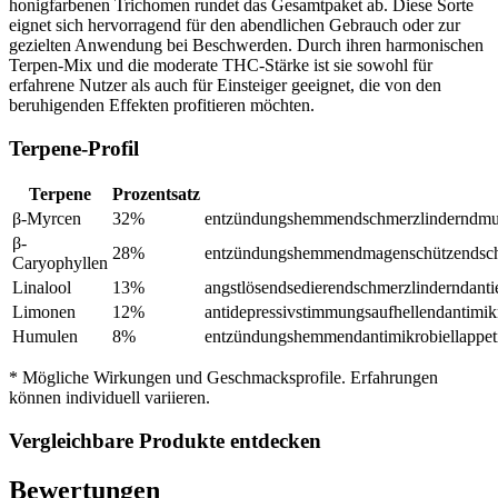
honigfarbenen Trichomen rundet das Gesamtpaket ab. Diese Sorte
eignet sich hervorragend für den abendlichen Gebrauch oder zur
gezielten Anwendung bei Beschwerden. Durch ihren harmonischen
Terpen-Mix und die moderate THC-Stärke ist sie sowohl für
erfahrene Nutzer als auch für Einsteiger geeignet, die von den
beruhigenden Effekten profitieren möchten.
Terpene-Profil
Terpene
Prozentsatz
β-Myrcen
32
%
entzündungshemmend
schmerzlindernd
mu
β-
28
%
entzündungshemmend
magenschützend
sc
Caryophyllen
Linalool
13
%
angstlösend
sedierend
schmerzlindernd
anti
Limonen
12
%
antidepressiv
stimmungsaufhellend
antimik
Humulen
8
%
entzündungshemmend
antimikrobiell
appe
* Mögliche Wirkungen und Geschmacksprofile. Erfahrungen
können individuell variieren.
Vergleichbare Produkte entdecken
Bewertungen