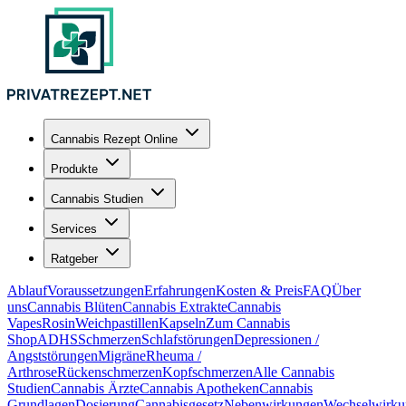
Cannabis Rezept Online
Produkte
Cannabis Studien
Services
Ratgeber
Ablauf
Voraussetzungen
Erfahrungen
Kosten & Preis
FAQ
Über
uns
Cannabis Blüten
Cannabis Extrakte
Cannabis
Vapes
Rosin
Weichpastillen
Kapseln
Zum Cannabis
Shop
ADHS
Schmerzen
Schlafstörungen
Depressionen /
Angststörungen
Migräne
Rheuma /
Arthrose
Rückenschmerzen
Kopfschmerzen
Alle Cannabis
Studien
Cannabis Ärzte
Cannabis Apotheken
Cannabis
Grundlagen
Dosierung
Cannabisgesetz
Nebenwirkungen
Wechselwirku