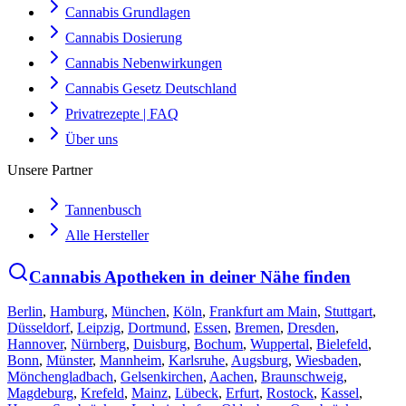
Cannabis Grundlagen
Cannabis Dosierung
Cannabis Nebenwirkungen
Cannabis Gesetz Deutschland
Privatrezepte | FAQ
Über uns
Unsere Partner
Tannenbusch
Alle Hersteller
Cannabis Apotheken in deiner Nähe finden
Berlin
,
Hamburg
,
München
,
Köln
,
Frankfurt am Main
,
Stuttgart
,
Düsseldorf
,
Leipzig
,
Dortmund
,
Essen
,
Bremen
,
Dresden
,
Hannover
,
Nürnberg
,
Duisburg
,
Bochum
,
Wuppertal
,
Bielefeld
,
Bonn
,
Münster
,
Mannheim
,
Karlsruhe
,
Augsburg
,
Wiesbaden
,
Mönchengladbach
,
Gelsenkirchen
,
Aachen
,
Braunschweig
,
Magdeburg
,
Krefeld
,
Mainz
,
Lübeck
,
Erfurt
,
Rostock
,
Kassel
,