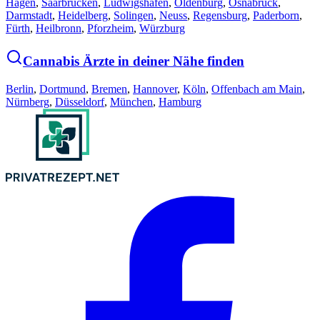
Hagen
,
Saarbrücken
,
Ludwigshafen
,
Oldenburg
,
Osnabrück
,
Darmstadt
,
Heidelberg
,
Solingen
,
Neuss
,
Regensburg
,
Paderborn
,
Fürth
,
Heilbronn
,
Pforzheim
,
Würzburg
Cannabis Ärzte in deiner Nähe finden
Berlin
,
Dortmund
,
Bremen
,
Hannover
,
Köln
,
Offenbach am Main
,
Nürnberg
,
Düsseldorf
,
München
,
Hamburg