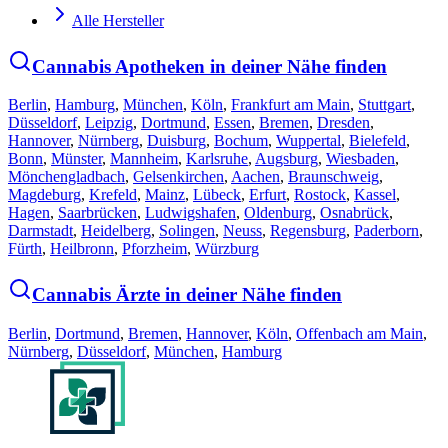
Alle Hersteller
Cannabis Apotheken in deiner Nähe finden
Berlin
,
Hamburg
,
München
,
Köln
,
Frankfurt am Main
,
Stuttgart
,
Düsseldorf
,
Leipzig
,
Dortmund
,
Essen
,
Bremen
,
Dresden
,
Hannover
,
Nürnberg
,
Duisburg
,
Bochum
,
Wuppertal
,
Bielefeld
,
Bonn
,
Münster
,
Mannheim
,
Karlsruhe
,
Augsburg
,
Wiesbaden
,
Mönchengladbach
,
Gelsenkirchen
,
Aachen
,
Braunschweig
,
Magdeburg
,
Krefeld
,
Mainz
,
Lübeck
,
Erfurt
,
Rostock
,
Kassel
,
Hagen
,
Saarbrücken
,
Ludwigshafen
,
Oldenburg
,
Osnabrück
,
Darmstadt
,
Heidelberg
,
Solingen
,
Neuss
,
Regensburg
,
Paderborn
,
Fürth
,
Heilbronn
,
Pforzheim
,
Würzburg
Cannabis Ärzte in deiner Nähe finden
Berlin
,
Dortmund
,
Bremen
,
Hannover
,
Köln
,
Offenbach am Main
,
Nürnberg
,
Düsseldorf
,
München
,
Hamburg