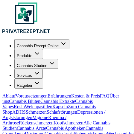
Cannabis Rezept Online
Produkte
Cannabis Studien
Services
Ratgeber
Ablauf
Voraussetzungen
Erfahrungen
Kosten & Preis
FAQ
Über
uns
Cannabis Blüten
Cannabis Extrakte
Cannabis
Vapes
Rosin
Weichpastillen
Kapseln
Zum Cannabis
Shop
ADHS
Schmerzen
Schlafstörungen
Depressionen /
Angststörungen
Migräne
Rheuma /
Arthrose
Rückenschmerzen
Kopfschmerzen
Alle Cannabis
Studien
Cannabis Ärzte
Cannabis Apotheken
Cannabis
Grundlagen
Dosierung
Cannabisgesetz
Nebenwirkungen
Wechselwirku