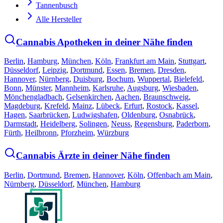
Tannenbusch
Alle Hersteller
Cannabis Apotheken in deiner Nähe finden
Berlin
,
Hamburg
,
München
,
Köln
,
Frankfurt am Main
,
Stuttgart
,
Düsseldorf
,
Leipzig
,
Dortmund
,
Essen
,
Bremen
,
Dresden
,
Hannover
,
Nürnberg
,
Duisburg
,
Bochum
,
Wuppertal
,
Bielefeld
,
Bonn
,
Münster
,
Mannheim
,
Karlsruhe
,
Augsburg
,
Wiesbaden
,
Mönchengladbach
,
Gelsenkirchen
,
Aachen
,
Braunschweig
,
Magdeburg
,
Krefeld
,
Mainz
,
Lübeck
,
Erfurt
,
Rostock
,
Kassel
,
Hagen
,
Saarbrücken
,
Ludwigshafen
,
Oldenburg
,
Osnabrück
,
Darmstadt
,
Heidelberg
,
Solingen
,
Neuss
,
Regensburg
,
Paderborn
,
Fürth
,
Heilbronn
,
Pforzheim
,
Würzburg
Cannabis Ärzte in deiner Nähe finden
Berlin
,
Dortmund
,
Bremen
,
Hannover
,
Köln
,
Offenbach am Main
,
Nürnberg
,
Düsseldorf
,
München
,
Hamburg