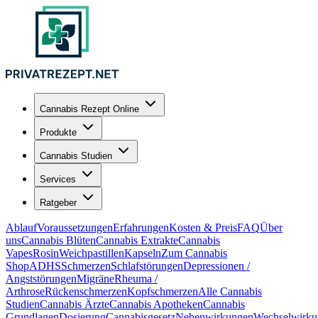
Cannabis Rezept Online
Produkte
Cannabis Studien
Services
Ratgeber
Ablauf
Voraussetzungen
Erfahrungen
Kosten & Preis
FAQ
Über
uns
Cannabis Blüten
Cannabis Extrakte
Cannabis
Vapes
Rosin
Weichpastillen
Kapseln
Zum Cannabis
Shop
ADHS
Schmerzen
Schlafstörungen
Depressionen /
Angststörungen
Migräne
Rheuma /
Arthrose
Rückenschmerzen
Kopfschmerzen
Alle Cannabis
Studien
Cannabis Ärzte
Cannabis Apotheken
Cannabis
Grundlagen
Dosierung
Cannabisgesetz
Nebenwirkungen
Wechselwirku