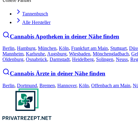
Unsere Partner
Tannenbusch
Alle Hersteller
Cannabis Apotheken in deiner Nähe finden
Berlin
,
Hamburg
,
München
,
Köln
,
Frankfurt am Main
,
Stuttgart
,
Düss
Mannheim
,
Karlsruhe
,
Augsburg
,
Wiesbaden
,
Mönchengladbach
,
Gel
Oldenburg
,
Osnabrück
,
Darmstadt
,
Heidelberg
,
Solingen
,
Neuss
,
Reg
Cannabis Ärzte in deiner Nähe finden
Berlin
,
Dortmund
,
Bremen
,
Hannover
,
Köln
,
Offenbach am Main
,
Nü