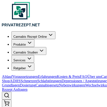
Cannabis Rezept Online
Produkte
Cannabis Studien
Services
Ratgeber
Ablauf
Voraussetzungen
Erfahrungen
Kosten & Preis
FAQ
Über uns
Can
Shop
ADHS
Schmerzen
Schlafstörungen
Depressionen / Angststörung
Grundlagen
Dosierung
Cannabisgesetz
Nebenwirkungen
Wechselwirku
Rezept Anfragen