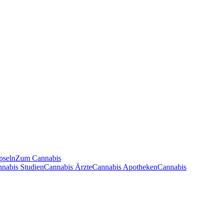
pseln
Zum Cannabis
nnabis Studien
Cannabis Ärzte
Cannabis Apotheken
Cannabis