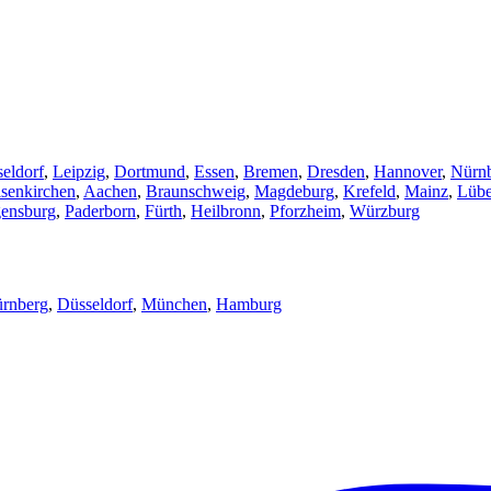
eldorf
,
Leipzig
,
Dortmund
,
Essen
,
Bremen
,
Dresden
,
Hannover
,
Nürn
senkirchen
,
Aachen
,
Braunschweig
,
Magdeburg
,
Krefeld
,
Mainz
,
Lüb
ensburg
,
Paderborn
,
Fürth
,
Heilbronn
,
Pforzheim
,
Würzburg
rnberg
,
Düsseldorf
,
München
,
Hamburg