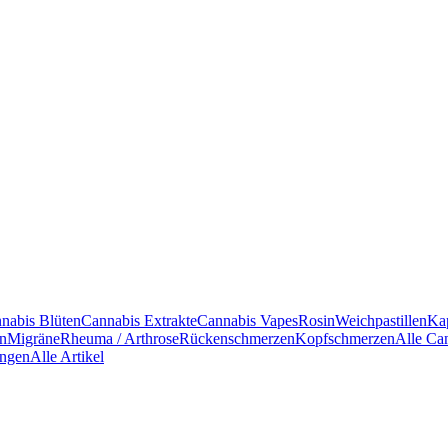
nabis Blüten
Cannabis Extrakte
Cannabis Vapes
Rosin
Weichpastillen
Ka
en
Migräne
Rheuma / Arthrose
Rückenschmerzen
Kopfschmerzen
Alle Ca
ngen
Alle Artikel