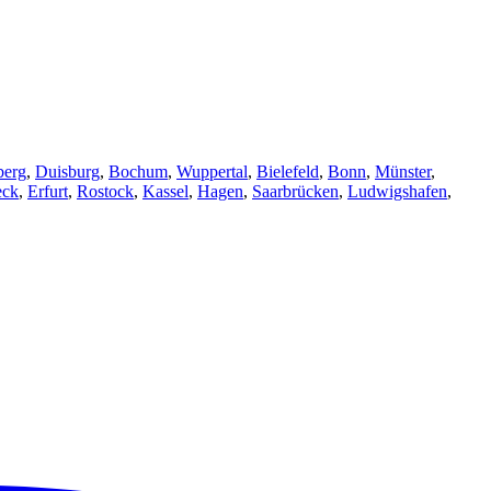
berg
,
Duisburg
,
Bochum
,
Wuppertal
,
Bielefeld
,
Bonn
,
Münster
,
eck
,
Erfurt
,
Rostock
,
Kassel
,
Hagen
,
Saarbrücken
,
Ludwigshafen
,