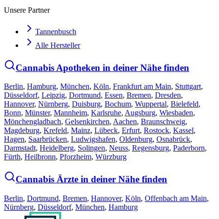
Unsere Partner
Tannenbusch
Alle Hersteller
Cannabis Apotheken in deiner Nähe finden
Berlin
,
Hamburg
,
München
,
Köln
,
Frankfurt am Main
,
Stuttgart
,
Düsseldorf
,
Leipzig
,
Dortmund
,
Essen
,
Bremen
,
Dresden
,
Hannover
,
Nürnberg
,
Duisburg
,
Bochum
,
Wuppertal
,
Bielefeld
,
Bonn
,
Münster
,
Mannheim
,
Karlsruhe
,
Augsburg
,
Wiesbaden
,
Mönchengladbach
,
Gelsenkirchen
,
Aachen
,
Braunschweig
,
Magdeburg
,
Krefeld
,
Mainz
,
Lübeck
,
Erfurt
,
Rostock
,
Kassel
,
Hagen
,
Saarbrücken
,
Ludwigshafen
,
Oldenburg
,
Osnabrück
,
Darmstadt
,
Heidelberg
,
Solingen
,
Neuss
,
Regensburg
,
Paderborn
,
Fürth
,
Heilbronn
,
Pforzheim
,
Würzburg
Cannabis Ärzte in deiner Nähe finden
Berlin
,
Dortmund
,
Bremen
,
Hannover
,
Köln
,
Offenbach am Main
,
Nürnberg
,
Düsseldorf
,
München
,
Hamburg