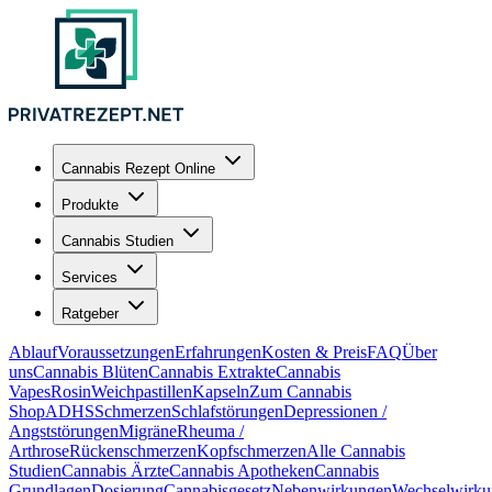
Cannabis Rezept Online
Produkte
Cannabis Studien
Services
Ratgeber
Ablauf
Voraussetzungen
Erfahrungen
Kosten & Preis
FAQ
Über
uns
Cannabis Blüten
Cannabis Extrakte
Cannabis
Vapes
Rosin
Weichpastillen
Kapseln
Zum Cannabis
Shop
ADHS
Schmerzen
Schlafstörungen
Depressionen /
Angststörungen
Migräne
Rheuma /
Arthrose
Rückenschmerzen
Kopfschmerzen
Alle Cannabis
Studien
Cannabis Ärzte
Cannabis Apotheken
Cannabis
Grundlagen
Dosierung
Cannabisgesetz
Nebenwirkungen
Wechselwirku