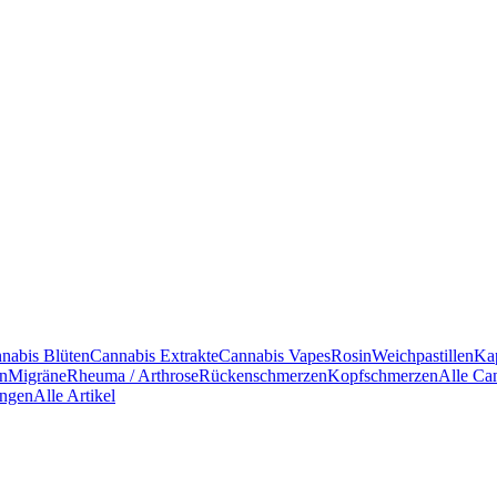
nabis Blüten
Cannabis Extrakte
Cannabis Vapes
Rosin
Weichpastillen
Ka
en
Migräne
Rheuma / Arthrose
Rückenschmerzen
Kopfschmerzen
Alle Ca
ngen
Alle Artikel