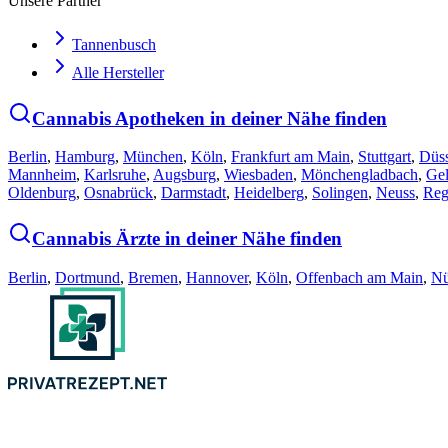
Unsere Partner
Tannenbusch
Alle Hersteller
Cannabis Apotheken in deiner Nähe finden
Berlin
,
Hamburg
,
München
,
Köln
,
Frankfurt am Main
,
Stuttgart
,
Düss
Mannheim
,
Karlsruhe
,
Augsburg
,
Wiesbaden
,
Mönchengladbach
,
Gel
Oldenburg
,
Osnabrück
,
Darmstadt
,
Heidelberg
,
Solingen
,
Neuss
,
Reg
Cannabis Ärzte in deiner Nähe finden
Berlin
,
Dortmund
,
Bremen
,
Hannover
,
Köln
,
Offenbach am Main
,
Nü