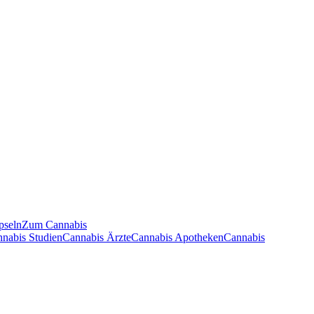
pseln
Zum Cannabis
nnabis Studien
Cannabis Ärzte
Cannabis Apotheken
Cannabis