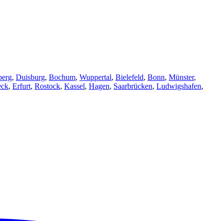
berg
,
Duisburg
,
Bochum
,
Wuppertal
,
Bielefeld
,
Bonn
,
Münster
,
eck
,
Erfurt
,
Rostock
,
Kassel
,
Hagen
,
Saarbrücken
,
Ludwigshafen
,