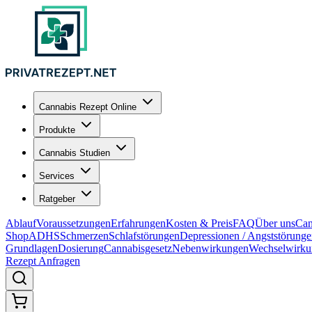
Cannabis Rezept Online
Produkte
Cannabis Studien
Services
Ratgeber
Ablauf
Voraussetzungen
Erfahrungen
Kosten & Preis
FAQ
Über uns
Can
Shop
ADHS
Schmerzen
Schlafstörungen
Depressionen / Angststörung
Grundlagen
Dosierung
Cannabisgesetz
Nebenwirkungen
Wechselwirku
Rezept Anfragen