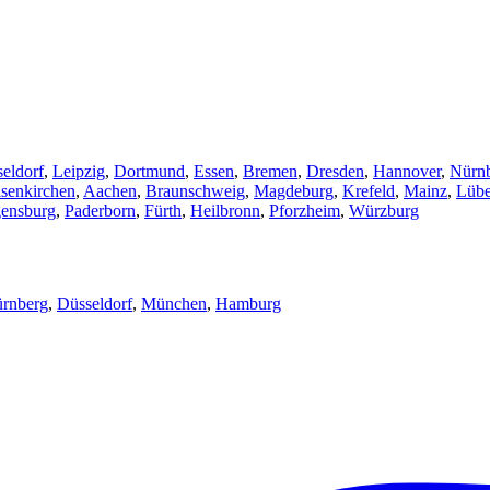
eldorf
,
Leipzig
,
Dortmund
,
Essen
,
Bremen
,
Dresden
,
Hannover
,
Nürn
senkirchen
,
Aachen
,
Braunschweig
,
Magdeburg
,
Krefeld
,
Mainz
,
Lüb
ensburg
,
Paderborn
,
Fürth
,
Heilbronn
,
Pforzheim
,
Würzburg
rnberg
,
Düsseldorf
,
München
,
Hamburg