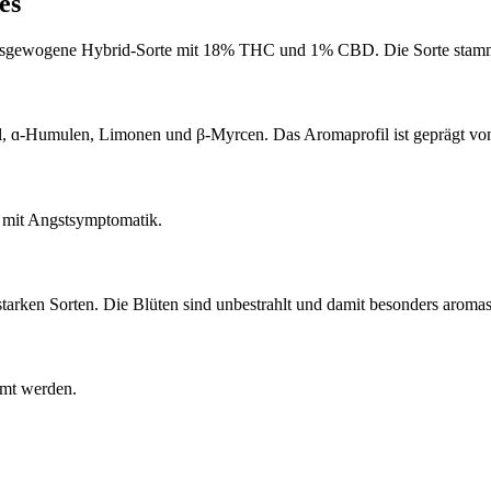
es
 ausgewogene Hybrid-Sorte mit 18% THC und 1% CBD. Die Sorte stamm
l, ɑ-Humulen, Limonen und β-Myrcen. Das Aromaprofil ist geprägt von 
n mit Angstsymptomatik.
rken Sorten. Die Blüten sind unbestrahlt und damit besonders aromas
mmt werden.