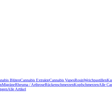
nabis Blüten
Cannabis Extrakte
Cannabis Vapes
Rosin
Weichpastillen
Ka
en
Migräne
Rheuma / Arthrose
Rückenschmerzen
Kopfschmerzen
Alle Ca
ngen
Alle Artikel