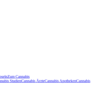
pseln
Zum Cannabis
nnabis Studien
Cannabis Ärzte
Cannabis Apotheken
Cannabis