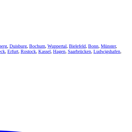
berg
,
Duisburg
,
Bochum
,
Wuppertal
,
Bielefeld
,
Bonn
,
Münster
,
eck
,
Erfurt
,
Rostock
,
Kassel
,
Hagen
,
Saarbrücken
,
Ludwigshafen
,