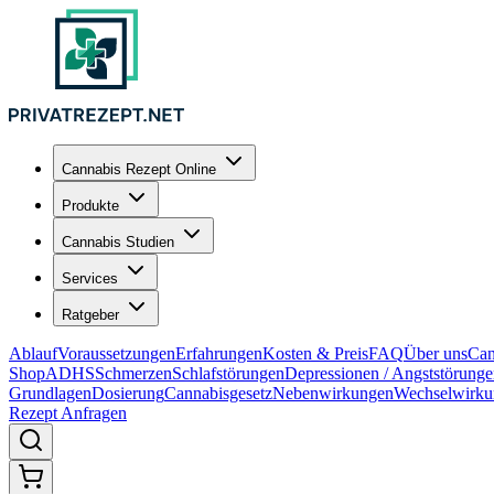
Cannabis Rezept Online
Produkte
Cannabis Studien
Services
Ratgeber
Ablauf
Voraussetzungen
Erfahrungen
Kosten & Preis
FAQ
Über uns
Can
Shop
ADHS
Schmerzen
Schlafstörungen
Depressionen / Angststörung
Grundlagen
Dosierung
Cannabisgesetz
Nebenwirkungen
Wechselwirku
Rezept Anfragen