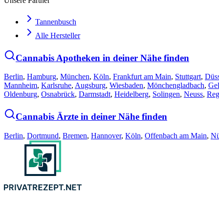
Unsere Partner
Tannenbusch
Alle Hersteller
Cannabis Apotheken in deiner Nähe finden
Berlin
,
Hamburg
,
München
,
Köln
,
Frankfurt am Main
,
Stuttgart
,
Düss
Mannheim
,
Karlsruhe
,
Augsburg
,
Wiesbaden
,
Mönchengladbach
,
Gel
Oldenburg
,
Osnabrück
,
Darmstadt
,
Heidelberg
,
Solingen
,
Neuss
,
Reg
Cannabis Ärzte in deiner Nähe finden
Berlin
,
Dortmund
,
Bremen
,
Hannover
,
Köln
,
Offenbach am Main
,
Nü