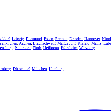
eldorf
,
Leipzig
,
Dortmund
,
Essen
,
Bremen
,
Dresden
,
Hannover
,
Nürn
senkirchen
,
Aachen
,
Braunschweig
,
Magdeburg
,
Krefeld
,
Mainz
,
Lüb
ensburg
,
Paderborn
,
Fürth
,
Heilbronn
,
Pforzheim
,
Würzburg
rnberg
,
Düsseldorf
,
München
,
Hamburg