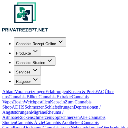
Cannabis Rezept Online
Produkte
Cannabis Studien
Services
Ratgeber
Ablauf
Voraussetzungen
Erfahrungen
Kosten & Preis
FAQ
Über
uns
Cannabis Blüten
Cannabis Extrakte
Cannabis
Vapes
Rosin
Weichpastillen
Kapseln
Zum Cannabis
Shop
ADHS
Schmerzen
Schlafstörungen
Depressionen /
Angststörungen
Migräne
Rheuma /
Arthrose
Rückenschmerzen
Kopfschmerzen
Alle Cannabis
Studien
Cannabis Ärzte
Cannabis Apotheken
Cannabis
Grundlagen
Dosierung
Cannabisgesetz
Nebenwirkungen
Wechselwirku