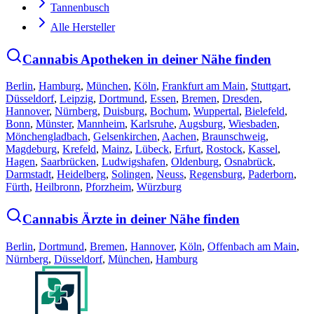
Tannenbusch
Alle Hersteller
Cannabis Apotheken in deiner Nähe finden
Berlin
,
Hamburg
,
München
,
Köln
,
Frankfurt am Main
,
Stuttgart
,
Düsseldorf
,
Leipzig
,
Dortmund
,
Essen
,
Bremen
,
Dresden
,
Hannover
,
Nürnberg
,
Duisburg
,
Bochum
,
Wuppertal
,
Bielefeld
,
Bonn
,
Münster
,
Mannheim
,
Karlsruhe
,
Augsburg
,
Wiesbaden
,
Mönchengladbach
,
Gelsenkirchen
,
Aachen
,
Braunschweig
,
Magdeburg
,
Krefeld
,
Mainz
,
Lübeck
,
Erfurt
,
Rostock
,
Kassel
,
Hagen
,
Saarbrücken
,
Ludwigshafen
,
Oldenburg
,
Osnabrück
,
Darmstadt
,
Heidelberg
,
Solingen
,
Neuss
,
Regensburg
,
Paderborn
,
Fürth
,
Heilbronn
,
Pforzheim
,
Würzburg
Cannabis Ärzte in deiner Nähe finden
Berlin
,
Dortmund
,
Bremen
,
Hannover
,
Köln
,
Offenbach am Main
,
Nürnberg
,
Düsseldorf
,
München
,
Hamburg