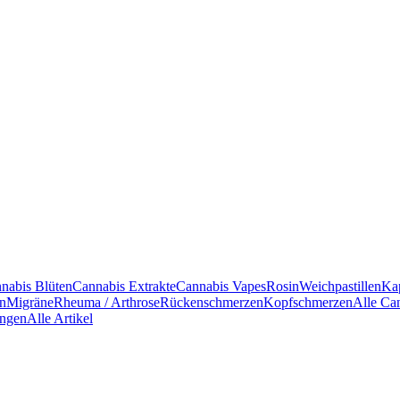
nabis Blüten
Cannabis Extrakte
Cannabis Vapes
Rosin
Weichpastillen
Ka
en
Migräne
Rheuma / Arthrose
Rückenschmerzen
Kopfschmerzen
Alle Ca
ngen
Alle Artikel