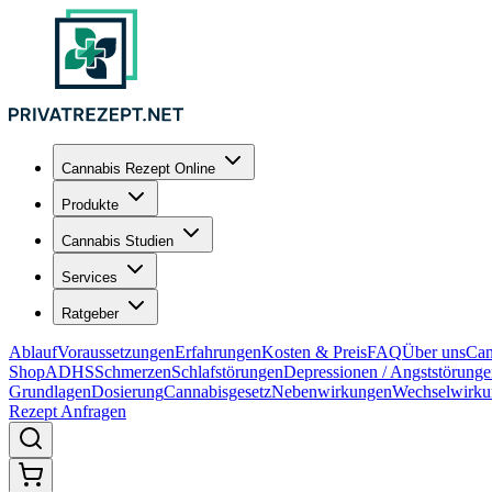
Cannabis Rezept Online
Produkte
Cannabis Studien
Services
Ratgeber
Ablauf
Voraussetzungen
Erfahrungen
Kosten & Preis
FAQ
Über uns
Can
Shop
ADHS
Schmerzen
Schlafstörungen
Depressionen / Angststörung
Grundlagen
Dosierung
Cannabisgesetz
Nebenwirkungen
Wechselwirku
Rezept Anfragen