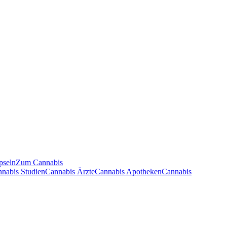
pseln
Zum Cannabis
nnabis Studien
Cannabis Ärzte
Cannabis Apotheken
Cannabis