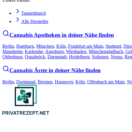
Unsere Partner
Tannenbusch
Alle Hersteller
Cannabis Apotheken in deiner Nähe finden
Berlin
,
Hamburg
,
München
,
Köln
,
Frankfurt am Main
,
Stuttgart
,
Düss
Mannheim
,
Karlsruhe
,
Augsburg
,
Wiesbaden
,
Mönchengladbach
,
Gel
Oldenburg
,
Osnabrück
,
Darmstadt
,
Heidelberg
,
Solingen
,
Neuss
,
Reg
Cannabis Ärzte in deiner Nähe finden
Berlin
,
Dortmund
,
Bremen
,
Hannover
,
Köln
,
Offenbach am Main
,
Nü