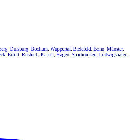
berg
,
Duisburg
,
Bochum
,
Wuppertal
,
Bielefeld
,
Bonn
,
Münster
,
eck
,
Erfurt
,
Rostock
,
Kassel
,
Hagen
,
Saarbrücken
,
Ludwigshafen
,