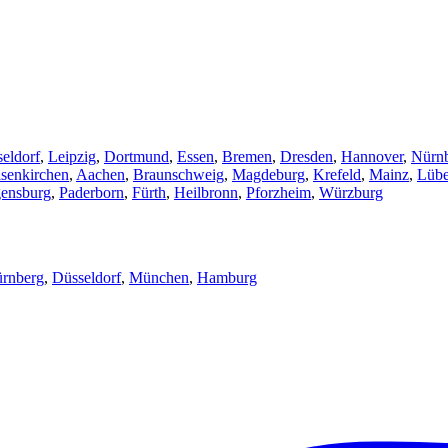
eldorf
,
Leipzig
,
Dortmund
,
Essen
,
Bremen
,
Dresden
,
Hannover
,
Nürn
senkirchen
,
Aachen
,
Braunschweig
,
Magdeburg
,
Krefeld
,
Mainz
,
Lüb
ensburg
,
Paderborn
,
Fürth
,
Heilbronn
,
Pforzheim
,
Würzburg
rnberg
,
Düsseldorf
,
München
,
Hamburg