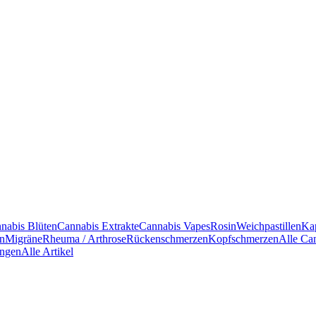
nabis Blüten
Cannabis Extrakte
Cannabis Vapes
Rosin
Weichpastillen
Ka
en
Migräne
Rheuma / Arthrose
Rückenschmerzen
Kopfschmerzen
Alle Ca
ngen
Alle Artikel