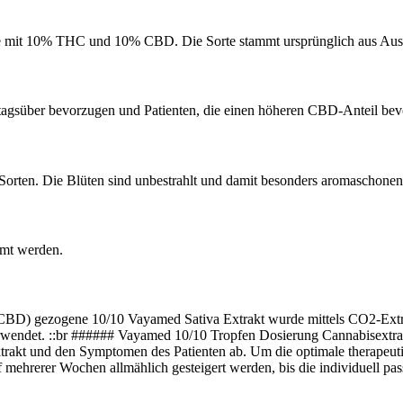
te mit 10% THC und 10% CBD. Die Sorte stammt ursprünglich aus Aust
 tagsüber bevorzugen und Patienten, die einen höheren CBD-Anteil be
ten. Die Blüten sind unbestrahlt und damit besonders aromaschonend
mmt werden.
CBD) gezogene 10/10 Vayamed Sativa Extrakt wurde mittels CO2-Extr
et. ::br ###### Vayamed 10/10 Tropfen Dosierung Cannabisextrakte w
trakt und den Symptomen des Patienten ab. Um die optimale therapeuti
uf mehrerer Wochen allmählich gesteigert werden, bis die individuell p