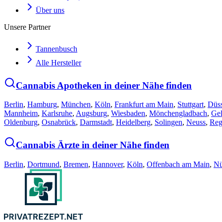
Über uns
Unsere Partner
Tannenbusch
Alle Hersteller
Cannabis Apotheken in deiner Nähe finden
Berlin
,
Hamburg
,
München
,
Köln
,
Frankfurt am Main
,
Stuttgart
,
Düss
Mannheim
,
Karlsruhe
,
Augsburg
,
Wiesbaden
,
Mönchengladbach
,
Gel
Oldenburg
,
Osnabrück
,
Darmstadt
,
Heidelberg
,
Solingen
,
Neuss
,
Reg
Cannabis Ärzte in deiner Nähe finden
Berlin
,
Dortmund
,
Bremen
,
Hannover
,
Köln
,
Offenbach am Main
,
Nü