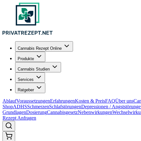
Cannabis Rezept Online
Produkte
Cannabis Studien
Services
Ratgeber
Ablauf
Voraussetzungen
Erfahrungen
Kosten & Preis
FAQ
Über uns
Can
Shop
ADHS
Schmerzen
Schlafstörungen
Depressionen / Angststörung
Grundlagen
Dosierung
Cannabisgesetz
Nebenwirkungen
Wechselwirku
Rezept Anfragen