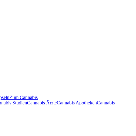
pseln
Zum Cannabis
nnabis Studien
Cannabis Ärzte
Cannabis Apotheken
Cannabis