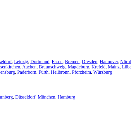
eldorf
,
Leipzig
,
Dortmund
,
Essen
,
Bremen
,
Dresden
,
Hannover
,
Nürn
senkirchen
,
Aachen
,
Braunschweig
,
Magdeburg
,
Krefeld
,
Mainz
,
Lüb
ensburg
,
Paderborn
,
Fürth
,
Heilbronn
,
Pforzheim
,
Würzburg
rnberg
,
Düsseldorf
,
München
,
Hamburg