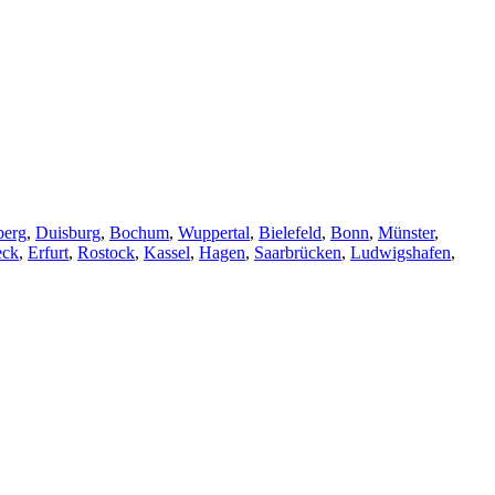
berg
,
Duisburg
,
Bochum
,
Wuppertal
,
Bielefeld
,
Bonn
,
Münster
,
eck
,
Erfurt
,
Rostock
,
Kassel
,
Hagen
,
Saarbrücken
,
Ludwigshafen
,