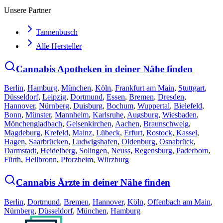
Unsere Partner
Tannenbusch
Alle Hersteller
Cannabis Apotheken in deiner Nähe finden
Berlin
,
Hamburg
,
München
,
Köln
,
Frankfurt am Main
,
Stuttgart
,
Düsseldorf
,
Leipzig
,
Dortmund
,
Essen
,
Bremen
,
Dresden
,
Hannover
,
Nürnberg
,
Duisburg
,
Bochum
,
Wuppertal
,
Bielefeld
,
Bonn
,
Münster
,
Mannheim
,
Karlsruhe
,
Augsburg
,
Wiesbaden
,
Mönchengladbach
,
Gelsenkirchen
,
Aachen
,
Braunschweig
,
Magdeburg
,
Krefeld
,
Mainz
,
Lübeck
,
Erfurt
,
Rostock
,
Kassel
,
Hagen
,
Saarbrücken
,
Ludwigshafen
,
Oldenburg
,
Osnabrück
,
Darmstadt
,
Heidelberg
,
Solingen
,
Neuss
,
Regensburg
,
Paderborn
,
Fürth
,
Heilbronn
,
Pforzheim
,
Würzburg
Cannabis Ärzte in deiner Nähe finden
Berlin
,
Dortmund
,
Bremen
,
Hannover
,
Köln
,
Offenbach am Main
,
Nürnberg
,
Düsseldorf
,
München
,
Hamburg