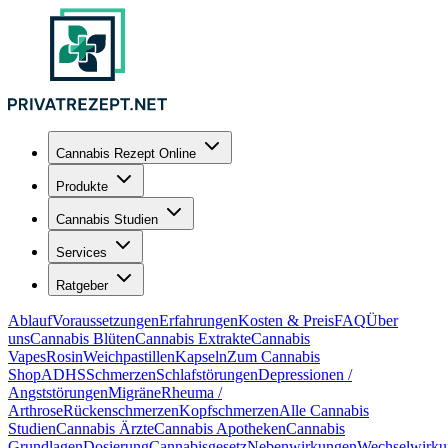
Cannabis Rezept Online
Produkte
Cannabis Studien
Services
Ratgeber
Ablauf
Voraussetzungen
Erfahrungen
Kosten & Preis
FAQ
Über
uns
Cannabis Blüten
Cannabis Extrakte
Cannabis
Vapes
Rosin
Weichpastillen
Kapseln
Zum Cannabis
Shop
ADHS
Schmerzen
Schlafstörungen
Depressionen /
Angststörungen
Migräne
Rheuma /
Arthrose
Rückenschmerzen
Kopfschmerzen
Alle Cannabis
Studien
Cannabis Ärzte
Cannabis Apotheken
Cannabis
Grundlagen
Dosierung
Cannabisgesetz
Nebenwirkungen
Wechselwirku